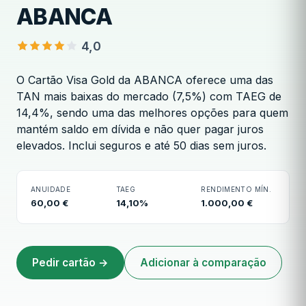
ABANCA
4,0
O Cartão Visa Gold da ABANCA oferece uma das
TAN mais baixas do mercado (7,5%) com TAEG de
14,4%, sendo uma das melhores opções para quem
Cartão Visa Gold ABANCA
mantém saldo em dívida e não quer pagar juros
elevados. Inclui seguros e até 50 dias sem juros.
ANUIDADE
TAEG
RENDIMENTO MÍN.
60,00 €
14,10%
1.000,00 €
Pedir cartão →
Adicionar à comparação