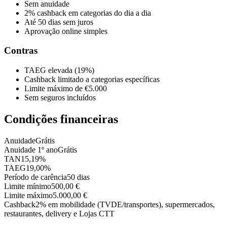
Sem anuidade
2% cashback em categorias do dia a dia
Até 50 dias sem juros
Aprovação online simples
Contras
TAEG elevada (19%)
Cashback limitado a categorias específicas
Limite máximo de €5.000
Sem seguros incluídos
Condições financeiras
Anuidade
Grátis
Anuidade 1º ano
Grátis
TAN
15,19%
TAEG
19,00%
Período de carência
50 dias
Limite mínimo
500,00 €
Limite máximo
5.000,00 €
Cashback
2% em mobilidade (TVDE/transportes), supermercados,
restaurantes, delivery e Lojas CTT