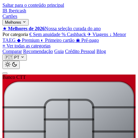
Saltar para o conteúdo principal
IB
Ibericash
Cartões
Melhores
★
Melhores de 2026
Nossa seleção curada do ano
Por categoria
€
Sem anuidade
%
Cashback
✈
Viagens
↓
Menor
TAEG
◆
Premium
◐
Primeiro cartão
◉
Pré-pago
≡
Ver todas as categorias
Comparar
Recomendação
Guia
Crédito Pessoal
Blog
🇵🇹
PT
Banco CTT