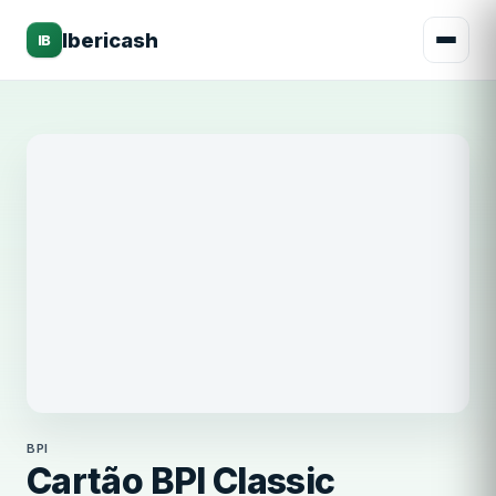
Ibericash
IB
BPI
BPI
Cartão BPI Classic