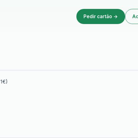
Pedir cartão →
Ad
 1€)