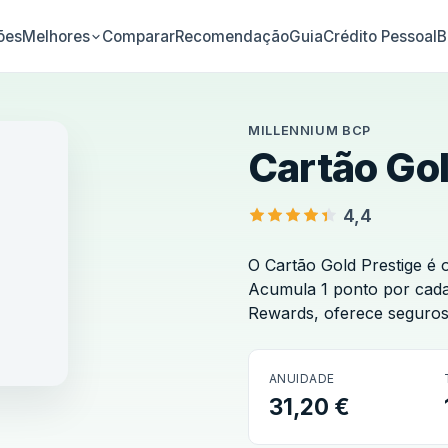
ões
Comparar
Recomendação
Guia
Crédito Pessoal
B
Melhores
MILLENNIUM BCP
Cartão Gol
4,4
O Cartão Gold Prestige é
Acumula 1 ponto por cada
Rewards, oferece seguros d
ANUIDADE
nium BCP
31,20 €