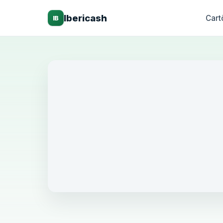
Ibericash
Cart
IB
Millen