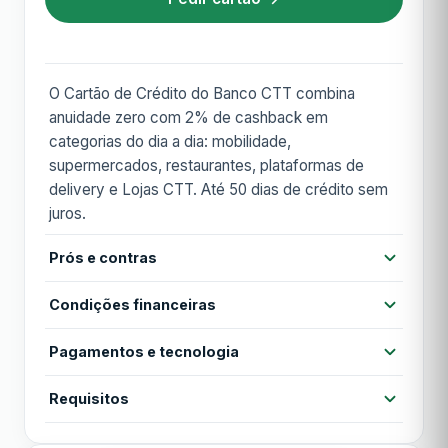
O Cartão de Crédito do Banco CTT combina
anuidade zero com 2% de cashback em
categorias do dia a dia: mobilidade,
supermercados, restaurantes, plataformas de
delivery e Lojas CTT. Até 50 dias de crédito sem
juros.
Prós e contras
Prós
Condições financeiras
Sem anuidade
2% cashback em categorias do dia a dia
Pagamentos e tecnologia
Anuidade
Grátis
Até 50 dias sem juros
Contactless
Cartão virtual
Apple Pay
Requisitos
Anuidade 1º ano
Grátis
Aprovação online simples
Google Pay
MB WAY
Idade mínima 18 anos
Contras