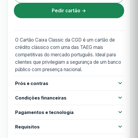
Pedir cartão →
O Cartão Caixa Classic da CGD é um cartão de
crédito clássico com uma das TAEG mais
competitivas do mercado português. Ideal para
clientes que privilegiam a segurança de um banco
público com presença nacional.
Prós e contras
Prós
Condições financeiras
TAEG das mais baixas do mercado
Confiança institucional CGD
Pagamentos e tecnologia
Anuidade
18,00 €
Rede de balcões em todo o país
Contactless
Cartão virtual
Apple Pay
Requisitos
Anuidade 1º ano
18,00 €
App Caixadirecta bem desenvolvida
Google Pay
MB WAY