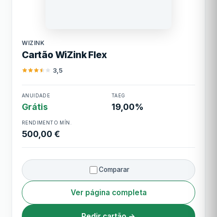
Limite mínimo
1.000,00 €
WiZink
Limite máximo
10.000,00 €
WIZINK
Cartão WiZink Flex
Cashback
Sem cashback direto
3,5
ANUIDADE
TAEG
Cartão WiZink Flex
Grátis
19,00%
RENDIMENTO MÍN.
500,00 €
Comparar
Ver página completa
Pedir cartão →