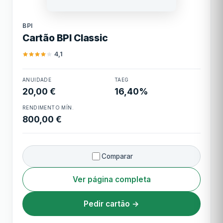
BPI
Limite máximo
12.500,00 €
BPI
Cartão BPI Classic
Cashback
Sem cashback direto
4,1
ANUIDADE
TAEG
Cartão BPI Classic
20,00 €
16,40%
RENDIMENTO MÍN.
800,00 €
Comparar
Ver página completa
Pedir cartão →