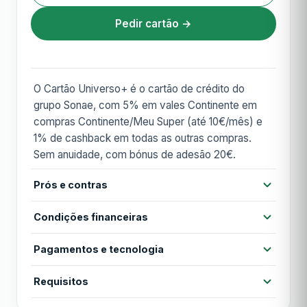
Pedir cartão →
O Cartão Universo+ é o cartão de crédito do
grupo Sonae, com 5% em vales Continente em
compras Continente/Meu Super (até 10€/mês) e
1% de cashback em todas as outras compras.
Sem anuidade, com bónus de adesão 20€.
Prós e contras
Prós
Condições financeiras
Sem anuidade vitalícia
5% em Continente/Meu Super (até 10€/mês)
Pagamentos e tecnologia
Anuidade
Grátis
1% cashback em todas as outras compras
Contactless
Cartão virtual
Apple Pay
Requisitos
Anuidade 1º ano
Grátis
Pagamentos flexíveis
Bónus 20€ na adesão (compra inicial 20€+)
Google Pay
MB WAY