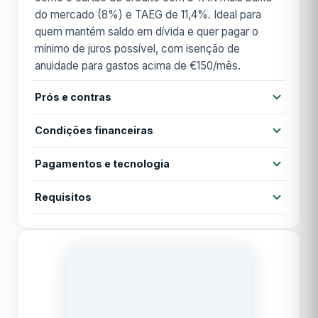
do mercado (8%) e TAEG de 11,4%. Ideal para
quem mantém saldo em dívida e quer pagar o
mínimo de juros possível, com isenção de
anuidade para gastos acima de €150/mês.
Prós e contras
Prós
Condições financeiras
TAN mais baixa do mercado (8%)
TAEG mais competitiva do mercado (11,4%)
Pagamentos e tecnologia
Anuidade
18,00 €
Anuidade reduzida (€18/ano)
Contactless
Cartão virtual
Apple Pay
Requisitos
Anuidade 1º ano
18,00 €
Até 50 dias sem juros
Isenção com gastos acima de €150/mês
Google Pay
MB WAY
Ser associado ou cliente Banco Montepio
TAN
8,00%
Idade mínima 18 anos
Contras
Acesso a lounges
Análise de crédito aprovada
TAEG
Sem seguros incluídos
11,40%
Sem programa de recompensas ou cashback
Período de carência
50 dias
Requer conta no Banco Montepio