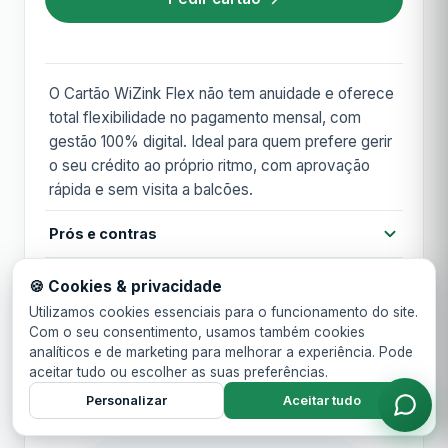
O Cartão WiZink Flex não tem anuidade e oferece
total flexibilidade no pagamento mensal, com
gestão 100% digital. Ideal para quem prefere gerir
o seu crédito ao próprio ritmo, com aprovação
rápida e sem visita a balcões.
Prós e contras
Prós
Condições financeiras
🍪 Cookies & privacidade
Sem anuidade
Utilizamos cookies essenciais para o funcionamento do site.
Gestão 100% digital
Pagamentos e tecnologia
Anuidade
Grátis
Com o seu consentimento, usamos também cookies
Aprovação rápida online
analíticos e de marketing para melhorar a experiência. Pode
aceitar tudo ou escolher as suas preferências.
Contactless
Cartão virtual
Apple Pay
Requisitos
Anuidade 1º ano
Grátis
Pagamento mínimo flexível (a partir de 2% do
saldo)
Personalizar
Aceitar tudo
Google Pay
MB WAY
Idade mínima 18 anos
TAN
18,52%
Contras
Residente em Portugal
Acesso a lounges