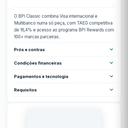
O BPI Classic combina Visa internacional e
Multibanco numa só peça, com TAEG competitiva
de 16,4% e acesso ao programa BPI Rewards com
100+ marcas parceiras.
Prós e contras
Prós
Condições financeiras
TAEG das mais baixas do mercado (16,4%)
Cartão duplo Visa + MB
Pagamentos e tecnologia
Anuidade
20,00 €
Programa BPI Rewards
Contactless
Cartão virtual
Apple Pay
Requisitos
Anuidade 1º ano
Grátis
Anuidade gratuita no 1º ano
Google Pay
MB WAY
Idade mínima 18 anos
Contras
TAN
12,74%
Cliente BPI
Sem cashback direto
Acesso a lounges
Análise de crédito aprovada
TAEG
Sem seguros de viagem
16,40%
Anuidade após 1º ano