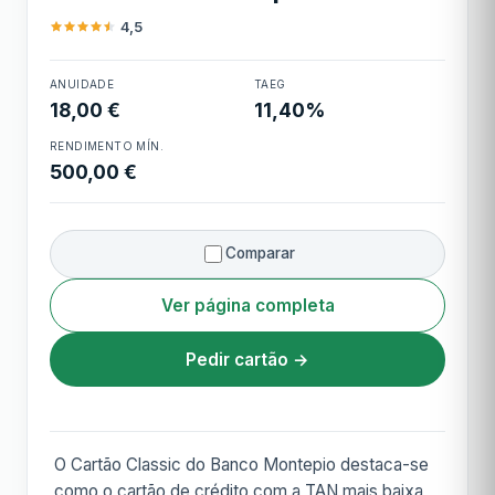
restaurantes, gasolineiras, TVDE,
4,5
streaming, carregamento elétricos
(máx. 10€/mês, 120€/ano)
Cartão Classic
ANUIDADE
TAEG
Montepio
18,00 €
11,40%
RENDIMENTO MÍN.
500,00 €
Comparar
Ver página completa
Pedir cartão →
O Cartão Classic do Banco Montepio destaca-se
como o cartão de crédito com a TAN mais baixa