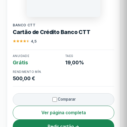
Limite mínimo
250,00 €
Banco CTT
Limite máximo
10.000,00 €
BANCO CTT
Cartão de Crédito Banco CTT
Cashback
Sem cashback
4,5
Cartão de Crédito
ANUIDADE
TAEG
Banco CTT
Grátis
19,00%
RENDIMENTO MÍN.
500,00 €
Comparar
Ver página completa
Pedir cartão →