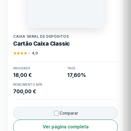
Período de carência
50 dias
Limite mínimo
500,00 €
Caixa Geral de
Limite máximo
15.000,00 €
Depósitos
CAIXA GERAL DE DEPÓSITOS
Cartão Caixa Classic
Cashback
Programa BPI Rewards
4,0
Cartão Caixa
ANUIDADE
TAEG
Classic
18,00 €
17,60%
RENDIMENTO MÍN.
700,00 €
Comparar
Ver página completa