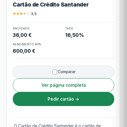
Cartão de Crédito Santander
Cashback
1% em todas as compras (máx.
€100/ano)
3,5
Cartão de Crédito
ANUIDADE
TAEG
Santander
36,00 €
16,50%
RENDIMENTO MÍN.
600,00 €
Comparar
Ver página completa
Pedir cartão →
O Cartão de Crédito Santander é o cartão de