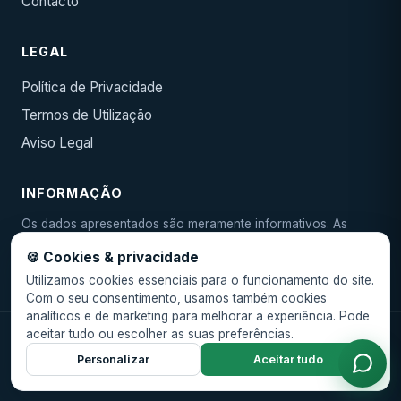
Contacto
LEGAL
Política de Privacidade
Termos de Utilização
Aviso Legal
INFORMAÇÃO
Os dados apresentados são meramente informativos. As
condições reais devem ser confirmadas junto da entidade
🍪 Cookies & privacidade
emissora. As TAEG e taxas são indicativas e podem variar.
Utilizamos cookies essenciais para o funcionamento do site.
Com o seu consentimento, usamos também cookies
analíticos e de marketing para melhorar a experiência. Pode
aceitar tudo ou escolher as suas preferências.
© 2026 Ibericash. Todos os direitos reservados.
Personalizar
Aceitar tudo
🍪 Gerir cookies