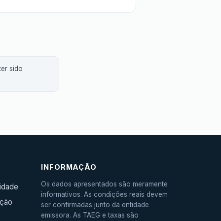
er sido
INFORMAÇÃO
Os dados apresentados são meramente
cidade
informativos. As condições reais devem
ação
ser confirmadas junto da entidade
emissora. As TAEG e taxas são