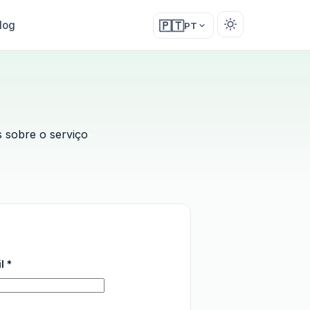
log
🇵🇹
PT
s sobre o serviço
l *