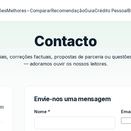
ões
Comparar
Recomendação
Guia
Crédito Pessoal
B
Melhores
Contacto
iais, correções factuais, propostas de parceria ou questõe
— adoramos ouvir os nossos leitores.
Envie-nos uma mensagem
as
Nome *
Emai