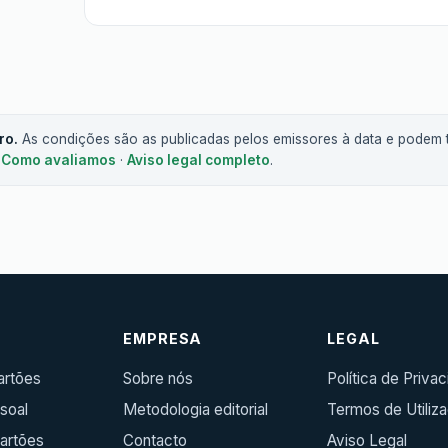
ro.
As condições são as publicadas pelos emissores à data e podem t
.
Como avaliamos
·
Aviso legal completo
.
R
EMPRESA
LEGAL
artões
Sobre nós
Política de Priva
soal
Metodologia editorial
Termos de Utiliz
artões
Contacto
Aviso Legal