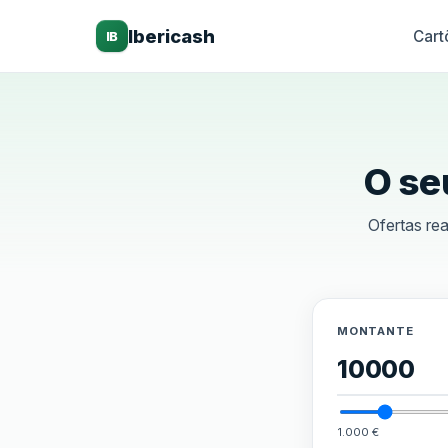
Ibericash
Cart
IB
O se
Ofertas rea
MONTANTE
1.000 €