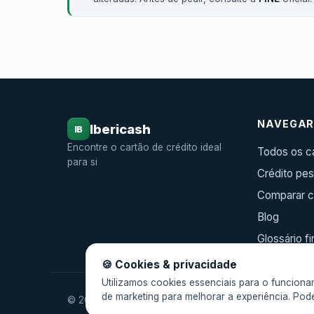
NAVEGA
Ibericash
IB
Encontre o cartão de crédito ideal
Todos os c
para si
Crédito pes
Comparar c
Blog
Glossário f
🍪 Cookies & privacidade
Utilizamos cookies essenciais para o funcion
de marketing para melhorar a experiência. Pode
© 2026 Ibericash. Todos os direitos reservados.