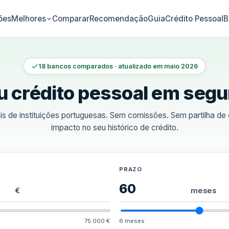
ões
Comparar
Recomendação
Guia
Crédito Pessoal
B
Melhores
18 bancos comparados · atualizado em maio 2026
u crédito pessoal em seg
is de instituições portuguesas. Sem comissões. Sem partilha d
impacto no seu histórico de crédito.
PRAZO
€
meses
75.000 €
6 meses