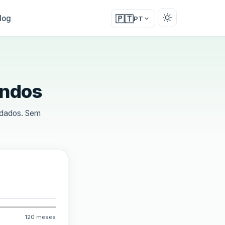
log
🇵🇹
PT
undos
e dados. Sem
120 meses