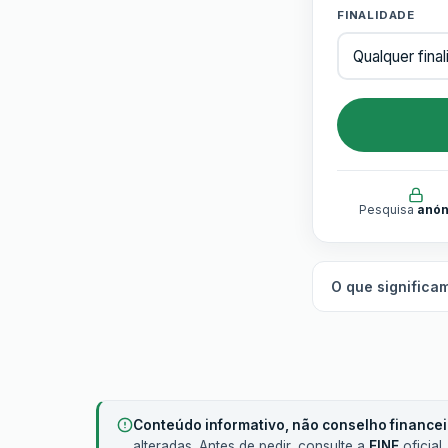
FINALIDADE
Pesquisa
anó
O que significa
Conteúdo informativo, não conselho financei
alteradas. Antes de pedir, consulte a
FINE
oficial