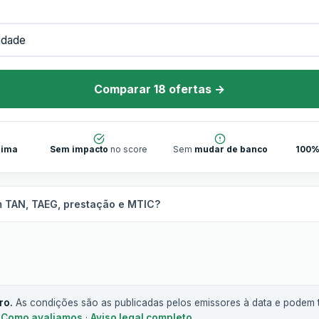
Comparar 18 ofertas →
nima
Sem impacto
no score
Sem
mudar de banco
100%
m TAN, TAEG, prestação e MTIC?
ro.
As condições são as publicadas pelos emissores à data e podem t
.
Como avaliamos
·
Aviso legal completo
.