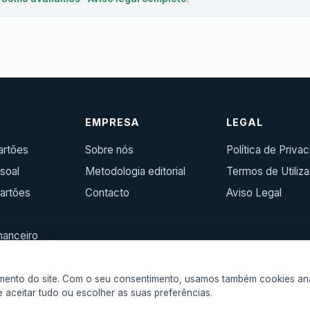
R
EMPRESA
LEGAL
artões
Sobre nós
Política de Priva
soal
Metodologia editorial
Termos de Utiliz
artões
Contacto
Aviso Legal
inanceiro
amento do site. Com o seu consentimento, usamos também cookies ana
 aceitar tudo ou escolher as suas preferências.