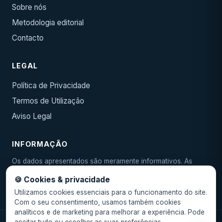
Sobre nós
Metodologia editorial
Contacto
LEGAL
Política de Privacidade
Termos de Utilização
Aviso Legal
INFORMAÇÃO
Os dados apresentados são meramente informativos. As
condições reais devem ser confirmadas junto da entidade
🍪 Cookies & privacidade
emissora. As TAEG e taxas são indicativas e podem variar.
Utilizamos cookies essenciais para o funcionamento do site.
Com o seu consentimento, usamos também cookies
analíticos e de marketing para melhorar a experiência. Pode