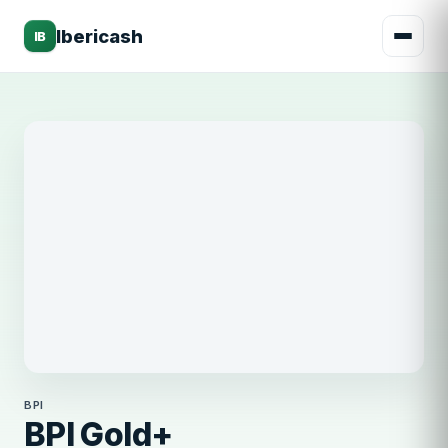
Ibericash
IB
BPI
BPI
BPI Gold+