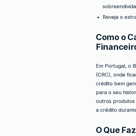
sobreendivid
Reveja o extr
Como o Ca
Financeir
Em Portugal, o 
(CRC), onde fica
crédito bem ger
para o seu histor
outros produtos f
a crédito durant
O Que Faz