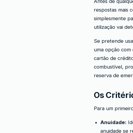
Antes de qualqu
respostas mais 
simplesmente par
utilização vai de
Se pretende usar
uma opção com c
cartão de crédi
combustível, pr
reserva de emerg
Os Critér
Para um primeiro
Anuidade:
Id
anuidade se 