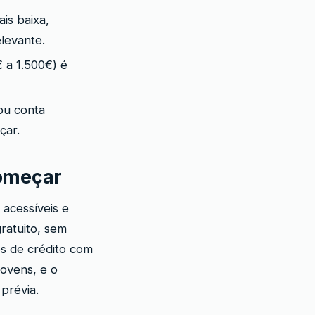
is baixa,
elevante.
 a 1.500€) é
ou conta
çar.
omeçar
acessíveis e
ratuito, sem
es de crédito com
ovens, e o
prévia.