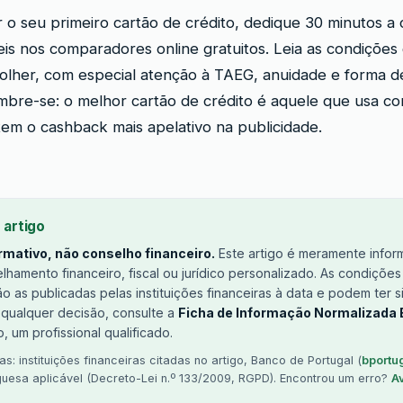
ar o seu primeiro cartão de crédito, dedique 30 minutos a
is nos comparadores online gratuitos. Leia as condições 
olher, com especial atenção à TAEG, anuidade e forma 
embre-se: o melhor cartão de crédito é aquele que usa co
em o cashback mais apelativo na publicidade.
 artigo
mativo, não conselho financeiro.
Este artigo é meramente infor
elhamento financeiro, fiscal ou jurídico personalizado. As condiçõe
 as publicadas pelas instituições financeiras à data e podem ter s
 qualquer decisão, consulte a
Ficha de Informação Normalizada E
, um profissional qualificado.
s: instituições financeiras citadas no artigo, Banco de Portugal (
bportug
guesa aplicável (Decreto-Lei n.º 133/2009, RGPD). Encontrou um erro?
A