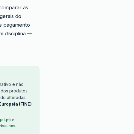
 comparar as
gerais do
de pagamento
m disciplina —
mativo e não
s dos produtos
ido alteradas.
uropeia (FINE)
al.pt
) e
vise-nos
.