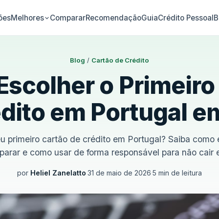
ões
Comparar
Recomendação
Guia
Crédito Pessoal
B
Melhores
Blog
/
Cartão de Crédito
scolher o Primeiro
dito em Portugal 
eu primeiro cartão de crédito em Portugal? Saiba como
arar e como usar de forma responsável para não cair 
por
Heliel Zanelatto
·
31 de maio de 2026
·
5 min de leitura