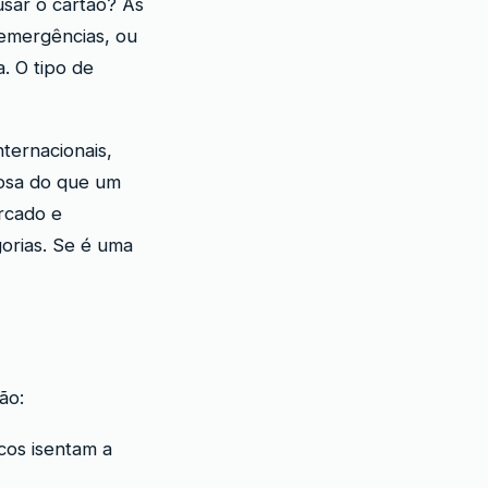
sar o cartão? As
emergências, ou
. O tipo de
ternacionais,
josa do que um
rcado e
orias. Se é uma
ão:
cos isentam a