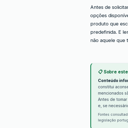
Antes de solicit
opções disponíve
produto que esc
predefinida. E l
não aquele que t
📋 Sobre este
Conteúdo infor
constitui acons
mencionados são
Antes de tomar
e, se necessário
Fontes consultada
legislação portu