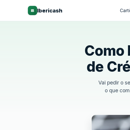
Ibericash
Cart
IB
Como E
de Cré
Vai pedir o s
o que comp