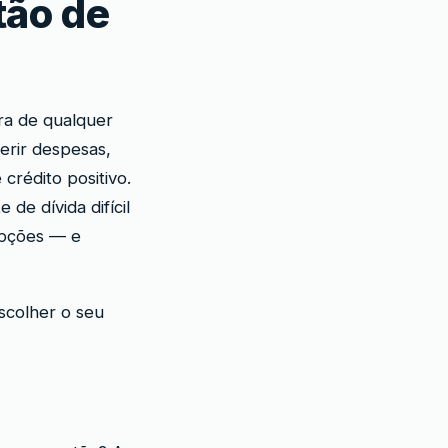
tão de
ira de qualquer
erir despesas,
crédito positivo.
e dívida difícil
opções — e
scolher o seu