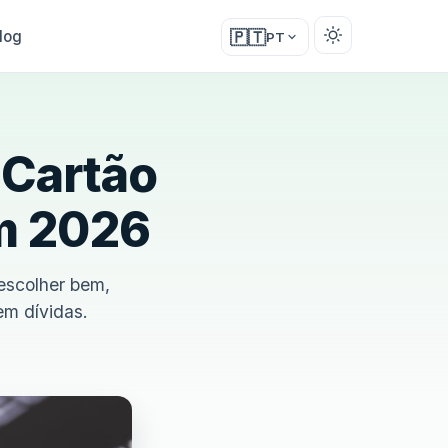
log
🇵🇹
PT
 Cartão
em 2026
 escolher bem,
em dívidas.