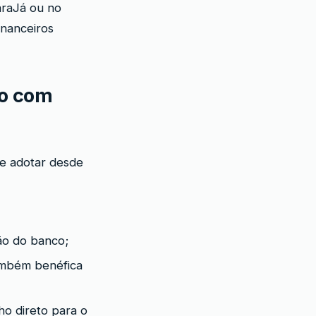
raJá ou no
inanceiros
to com
ve adotar desde
ção do banco;
também benéfica
ho direto para o