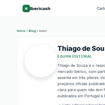
Ibericash
Cart
IB
Início
/
Blog
/
Autor
Thiago de So
EQUIPA EDITORIAL
Thiago de Souza é o respon
mercado ibérico, com parti
assenta em três pilares: i
preçários oficiais public
clara para quem não tem f
publicados em Portugal e