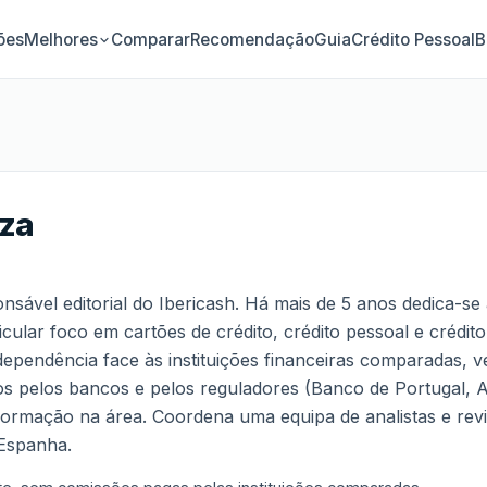
ões
Comparar
Recomendação
Guia
Crédito Pessoal
B
Melhores
uza
sável editorial do Ibericash. Há mais de 5 anos dedica-se 
cular foco em cartões de crédito, crédito pessoal e crédit
ndependência face às instituições financeiras comparadas, 
ados pelos bancos e pelos reguladores (Banco de Portugal
ormação na área. Coordena uma equipa de analistas e rev
 Espanha.