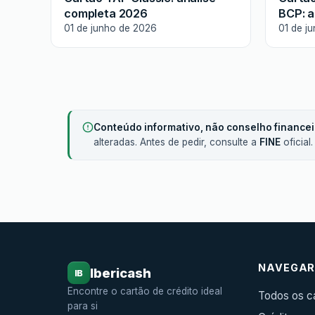
completa 2026
BCP: a
01 de junho de 2026
01 de j
Conteúdo informativo, não conselho financei
alteradas. Antes de pedir, consulte a
FINE
oficial
NAVEGA
Ibericash
IB
Encontre o cartão de crédito ideal
Todos os c
para si