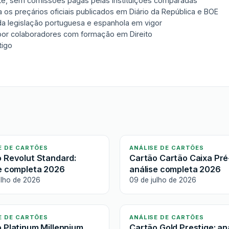
nte, sem comissões pagas pelas instituições comparadas
 os preçários oficiais publicados em Diário da República e BOE
 da legislação portuguesa e espanhola em vigor
 por colaboradores com formação em Direito
tigo
E DE CARTÕES
ANÁLISE DE CARTÕES
 Revolut Standard:
Cartão Cartão Caixa Pré
e completa 2026
análise completa 2026
ulho de 2026
09 de julho de 2026
E DE CARTÕES
ANÁLISE DE CARTÕES
 Platinum Millennium
Cartão Gold Prestige: an