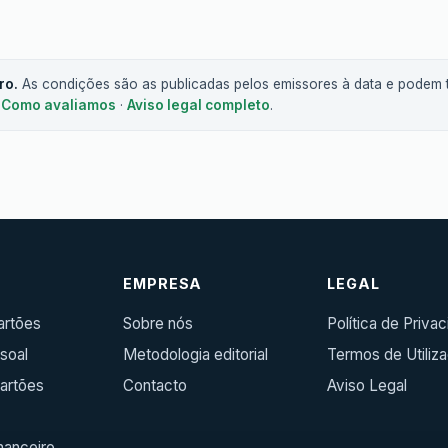
ro.
As condições são as publicadas pelos emissores à data e podem t
.
Como avaliamos
·
Aviso legal completo
.
R
EMPRESA
LEGAL
artões
Sobre nós
Política de Priva
soal
Metodologia editorial
Termos de Utiliz
artões
Contacto
Aviso Legal
inanceiro