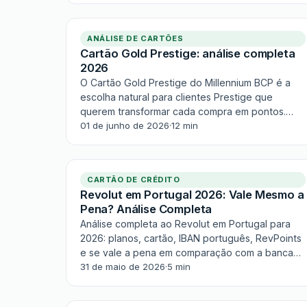
ANÁLISE DE CARTÕES
Cartão Gold Prestige: análise completa
2026
O Cartão Gold Prestige do Millennium BCP é a
escolha natural para clientes Prestige que
querem transformar cada compra em pontos.
Com o programa Millennium Rewards, 1 euro
01 de junho de 2026
·
12 min
gasto eq
CARTÃO DE CRÉDITO
Revolut em Portugal 2026: Vale Mesmo a
Pena? Análise Completa
Análise completa ao Revolut em Portugal para
2026: planos, cartão, IBAN português, RevPoints
e se vale a pena em comparação com a banca
tradicional.
31 de maio de 2026
·
5 min