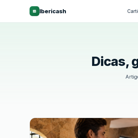
Ibericash
Cart
IB
Dicas, 
Artig