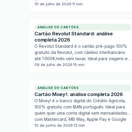
seguros, adequa-se a quem procura um cartão
10 de julho de 2026
·
11 min
simples com aprovação rápida online.
Competente no básico, limitado nos extras.
ANÁLISE DE CARTÕES
Cartão Revolut Standard: análise
completa 2026
O Revolut Standard é o cartão pré-pago 100%
gratuito da Revolut, com câmbio interbancário
até 1.000€/mês sem taxas. Ideal para viagens e
compras online em moeda estrangeira. Sem
09 de julho de 2026
·
15 min
anuidade, sem mensalidade e sem crédito —
gestão total pela app.
ANÁLISE DE CARTÕES
Cartão Moey!: análise completa 2026
O Moey! é o banco digital do Crédito Agrícola,
100% gratuito com IBAN português. Ideal para
quem quer uma conta digital sem mensalidades,
com Mastercard, MB Way, Apple Pay e Google
Pay. Uma solução segura respaldada pela
10 de junho de 2026
·
13 min
solidez do Crédito Agrícola.