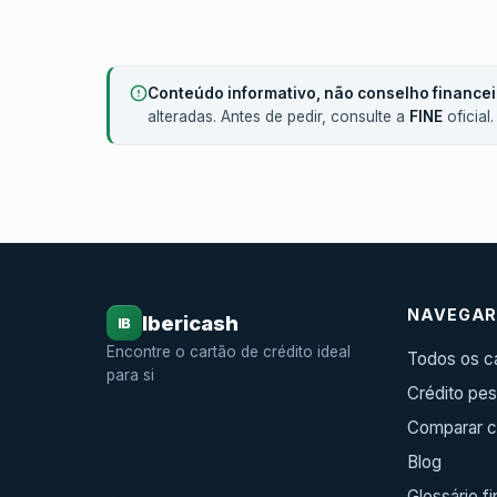
Conteúdo informativo, não conselho financei
alteradas. Antes de pedir, consulte a
FINE
oficial
NAVEGA
Ibericash
IB
Encontre o cartão de crédito ideal
Todos os c
para si
Crédito pes
Comparar c
Blog
Glossário f