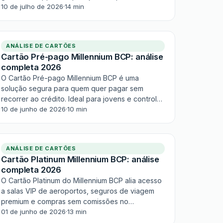
crédito, tem anuidade de €65. Simples,
10 de julho de 2026
·
14 min
controlado e sem cashback — adequado para
quem quer o primeiro cartão.
ANÁLISE DE CARTÕES
Cartão Pré-pago Millennium BCP: análise
completa 2026
O Cartão Pré-pago Millennium BCP é uma
solução segura para quem quer pagar sem
recorrer ao crédito. Ideal para jovens e controlo
de orçamento, sem risco de endividamento.
10 de junho de 2026
·
10 min
Aceite mundialmente via rede Visa, mas sem
cashback nem recompensas.
ANÁLISE DE CARTÕES
Cartão Platinum Millennium BCP: análise
completa 2026
O Cartão Platinum do Millennium BCP alia acesso
a salas VIP de aeroportos, seguros de viagem
premium e compras sem comissões no
estrangeiro via M Travel. Anuidade: 83,20€. Para
01 de junho de 2026
·
13 min
profissionais com rendimento ≥2.500€/mês.