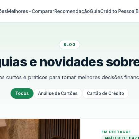
ões
Comparar
Recomendação
Guia
Crédito Pessoal
B
Melhores
BLOG
guias e novidades sobre
os curtos e práticos para tomar melhores decisões financ
Todos
Análise de Cartões
Cartão de Crédito
EM DESTAQUE
ANÁLISE DE CAR