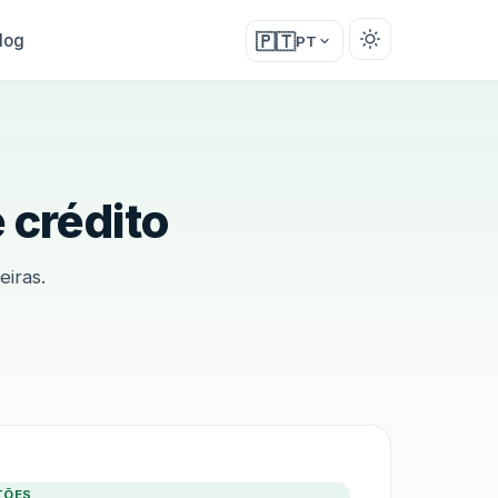
log
🇵🇹
PT
 crédito
eiras.
TÕES