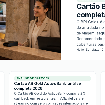
Cartão B
complet
O BPI Gold+ é o
de anuidade no 
de viagem, seg
Recomendado pa
coberturas básic
Heliel Zanelatto
·
10 
ANÁLISE DE CARTÕES
Cartão AB Gold ActivoBank: análise
completa 2026
O Cartão AB Gold do ActivoBank combina 2%
cashback em restaurantes, TVDE, delivery e
streaming com zero comissões internacionais e