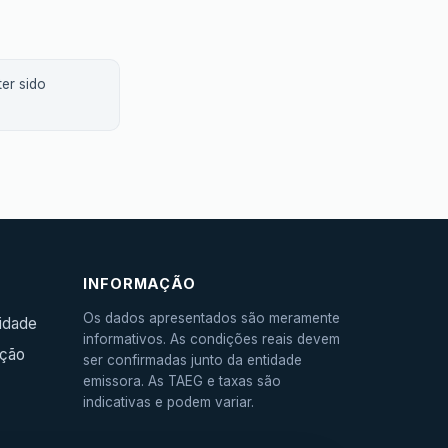
er sido
INFORMAÇÃO
Os dados apresentados são meramente
cidade
informativos. As condições reais devem
ação
ser confirmadas junto da entidade
emissora. As TAEG e taxas são
indicativas e podem variar.