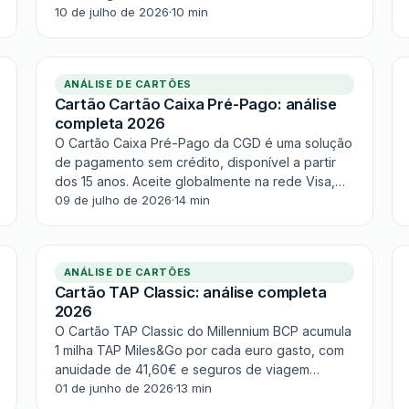
acesso a lounges de aeroporto. Com 7 seguros
10 de julho de 2026
·
10 min
incluídos e mensalidade de €3,11/mês, é um dos
melhores cartões Gold di...
ANÁLISE DE CARTÕES
Cartão Cartão Caixa Pré-Pago: análise
completa 2026
O Cartão Caixa Pré-Pago da CGD é uma solução
de pagamento sem crédito, disponível a partir
dos 15 anos. Aceite globalmente na rede Visa,
com contactless e MB Way. Anuidade de €12;
09 de julho de 2026
·
14 min
sem cashback. Ideal para jovens e quem valoriza
a segurança da CGD.
ANÁLISE DE CARTÕES
Cartão TAP Classic: análise completa
2026
O Cartão TAP Classic do Millennium BCP acumula
1 milha TAP Miles&Go por cada euro gasto, com
anuidade de 41,60€ e seguros de viagem
incluídos. Ideal para viajantes ocasionais que
01 de junho de 2026
·
13 min
querem rentabilizar as despesas do dia a dia em