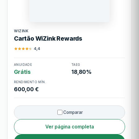
Limite mínimo
1.000,00 €
WiZink
Limite máximo
25.000,00 €
WIZINK
Cartão WiZink Rewards
Cashback
Pontos Millennium Rewards
convertíveis
4,4
Cartão WiZink
ANUIDADE
TAEG
Rewards
Grátis
18,80%
RENDIMENTO MÍN.
600,00 €
Comparar
Ver página completa