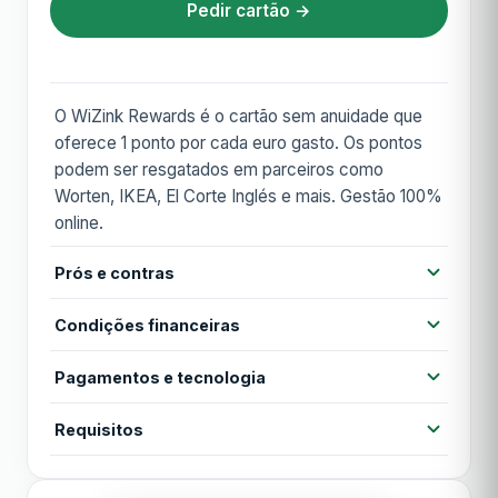
Pedir cartão →
O WiZink Rewards é o cartão sem anuidade que
oferece 1 ponto por cada euro gasto. Os pontos
podem ser resgatados em parceiros como
Worten, IKEA, El Corte Inglés e mais. Gestão 100%
online.
Prós e contras
Prós
Condições financeiras
Sem anuidade vitalícia
Programa de pontos com bons parceiros
Pagamentos e tecnologia
Anuidade
Grátis
100% gerido pela app
Contactless
Cartão virtual
Apple Pay
Requisitos
Anuidade 1º ano
Grátis
Aprovação rápida online
Google Pay
MB WAY
Idade mínima 18 anos
Contras
TAN
18,32%