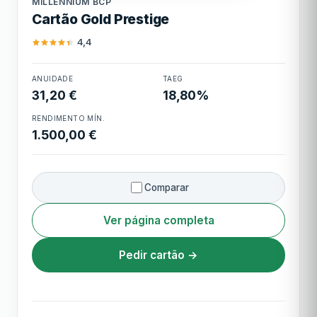
MILLENNIUM BCP
Cartão Gold Prestige
Cashback
2% em restaurantes, TVDE, delivery
e streaming (máx. €5/mês = €60/ano)
4,4
Cartão Gold
ANUIDADE
TAEG
Prestige
31,20 €
18,80%
RENDIMENTO MÍN.
1.500,00 €
Comparar
Ver página completa
Pedir cartão →