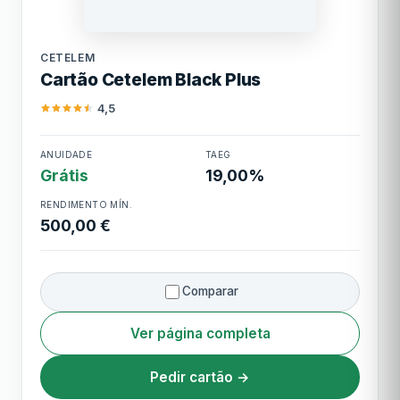
Requer Santander como banco principal
Cetelem
Limite máximo
25.000,00 €
CETELEM
Cartão Cetelem Black Plus
Cashback
Santander Rewards (pontos em
compras)
4,5
Cartão Cetelem
ANUIDADE
TAEG
Black Plus
Grátis
19,00%
RENDIMENTO MÍN.
500,00 €
Comparar
Ver página completa
Pedir cartão →