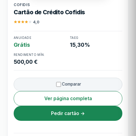
COFIDIS
Cartão de Crédito Cofidis
Cashback
Santander Rewards (pontos em
compras)
4,0
Cartão de Crédito
ANUIDADE
TAEG
Cofidis
Grátis
15,30%
RENDIMENTO MÍN.
500,00 €
Comparar
Ver página completa
Pedir cartão →