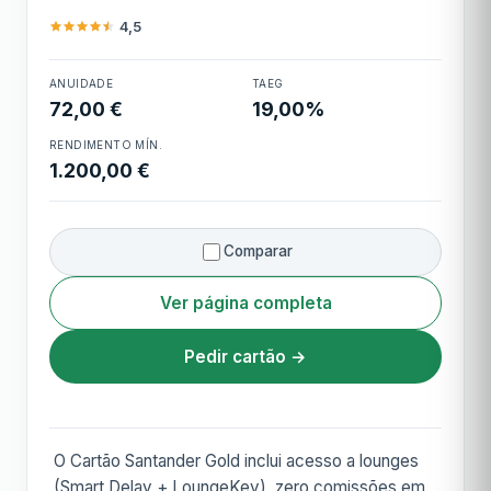
convertíveis
4,5
Cartão de Crédito
ANUIDADE
TAEG
Santander Gold
72,00 €
19,00%
RENDIMENTO MÍN.
1.200,00 €
Comparar
Ver página completa
Pedir cartão →
O Cartão Santander Gold inclui acesso a lounges
(Smart Delay + LoungeKey), zero comissões em