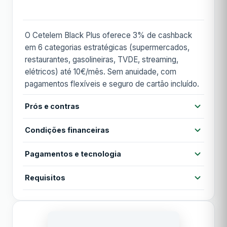
O Cetelem Black Plus oferece 3% de cashback
em 6 categorias estratégicas (supermercados,
restaurantes, gasolineiras, TVDE, streaming,
elétricos) até 10€/mês. Sem anuidade, com
pagamentos flexíveis e seguro de cartão incluído.
Prós e contras
Prós
Condições financeiras
Cashback 3% em categorias estratégicas
Sem anuidade vitalícia
Pagamentos e tecnologia
Anuidade
Grátis
Sem taxa de gasolineira
Contactless
Cartão virtual
Apple Pay
Requisitos
Anuidade 1º ano
Grátis
Pagamentos flexíveis (3x, 12x, 24x)
Seguro de cartão incluído
Google Pay
MB WAY
Idade mínima 18 anos
TAN
15,19%
Rendimento mensal mínimo €500
Contras
Acesso a lounges
Residência em Portugal há mais de 1 ano