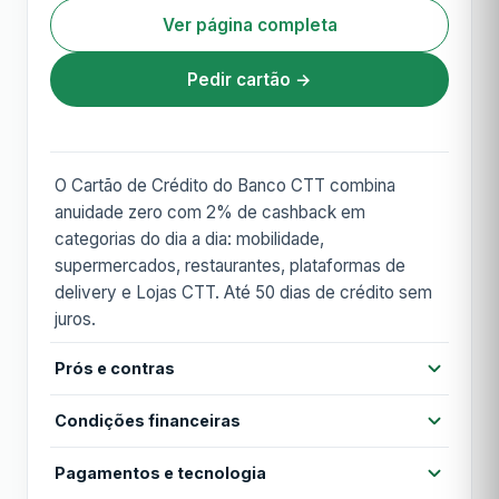
Ver página completa
Pedir cartão →
O Cartão de Crédito do Banco CTT combina
anuidade zero com 2% de cashback em
categorias do dia a dia: mobilidade,
supermercados, restaurantes, plataformas de
delivery e Lojas CTT. Até 50 dias de crédito sem
juros.
Prós e contras
Prós
Condições financeiras
Sem anuidade
2% cashback em categorias do dia a dia
Pagamentos e tecnologia
Anuidade
Grátis