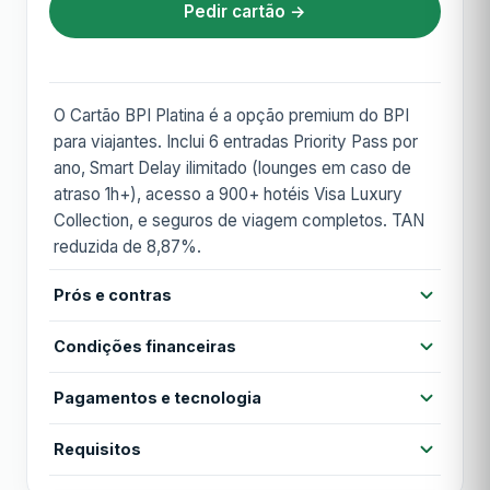
Pedir cartão →
O Cartão BPI Platina é a opção premium do BPI
para viajantes. Inclui 6 entradas Priority Pass por
ano, Smart Delay ilimitado (lounges em caso de
atraso 1h+), acesso a 900+ hotéis Visa Luxury
Collection, e seguros de viagem completos. TAN
reduzida de 8,87%.
Prós e contras
Prós
Condições financeiras
TAN das mais baixas do mercado
Acesso a 1600+ lounges Priority Pass
Pagamentos e tecnologia
Anuidade
100,00 €
Smart Delay ilimitado
Contactless
Cartão virtual
Apple Pay
Requisitos
Anuidade 1º ano
100,00 €
Visa Luxury Hotel Collection (900+ hotéis)
Air Refund com comissão reduzida
Google Pay
MB WAY