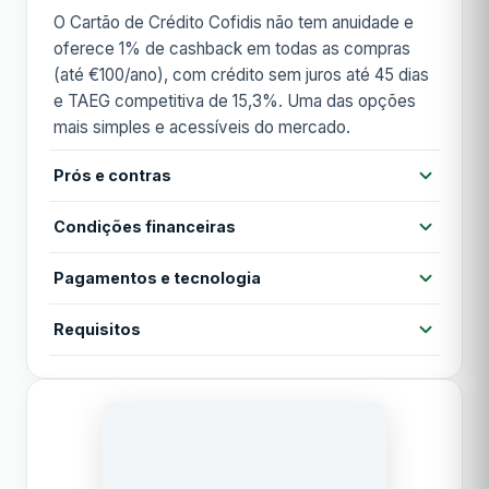
O Cartão de Crédito Cofidis não tem anuidade e
oferece 1% de cashback em todas as compras
(até €100/ano), com crédito sem juros até 45 dias
e TAEG competitiva de 15,3%. Uma das opções
mais simples e acessíveis do mercado.
Prós e contras
Prós
Condições financeiras
Sem anuidade
1% cashback em todas as compras
Pagamentos e tecnologia
Anuidade
Grátis
Aprovação online rápida
Contactless
Cartão virtual
Apple Pay
Requisitos
Anuidade 1º ano
Grátis
Até 45 dias sem juros
TAEG competitiva (15,3%)
Google Pay
MB WAY
Idade mínima 18 anos
TAN
14,00%
Residente em Portugal
Contras
Acesso a lounges
Comprovativo de rendimento
TAEG
Limite anual de cashback (€100/ano)
15,30%
Análise de crédito aprovada
Sem seguros incluídos
Período de carência
45 dias