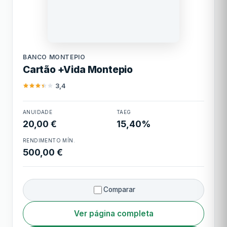
Não é um banco tradicional
Limite mínimo
500,00 €
Banco Montepio
Limite máximo
10.000,00 €
BANCO MONTEPIO
Cartão +Vida Montepio
Cashback
1% em todas as compras (máx.
€100/ano)
3,4
Cartão +Vida
ANUIDADE
TAEG
Montepio
20,00 €
15,40%
RENDIMENTO MÍN.
500,00 €
Comparar
Ver página completa