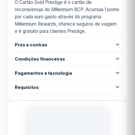
O Cartão Gold Prestige é o cartão de
recompensas do Millennium BCP. Acumula 1 ponto
por cada euro gasto através do programa
Millennium Rewards, oferece seguros de viagem
e é gratuito para clientes Prestige.
Prós e contras
Prós
Condições financeiras
Programa de pontos atrativo
Anuidade gratuita para Prestige
Pagamentos e tecnologia
Anuidade
31,20 €
Seguros de viagem incluídos
Contactless
Cartão virtual
Apple Pay
Requisitos
Anuidade 1º ano
31,20 €
M Travel sem comissões no estrangeiro
Google Pay
MB WAY
Idade mínima 18 anos
Contras
TAN
13,60%
Cliente Millennium (ideal Prestige)
TAEG mais elevada que Classic
Acesso a lounges
Rendimento mensal recomendado €1.500
TAEG
Anuidade para não-Prestige
18,80%
Análise de crédito aprovada
Sem acesso a lounges
Período de carência
30 dias