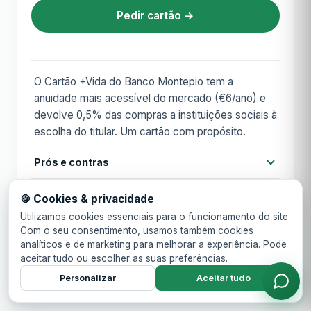
Pedir cartão →
O Cartão +Vida do Banco Montepio tem a
anuidade mais acessível do mercado (€6/ano) e
devolve 0,5% das compras a instituições sociais à
escolha do titular. Um cartão com propósito.
Prós e contras
Prós
Condições financeiras
🍪 Cookies & privacidade
Anuidade mais baixa do mercado (€6)
Utilizamos cookies essenciais para o funcionamento do site.
Cashback 0,5% revertido para instituições
Pagamentos e tecnologia
Anuidade
20,00 €
Com o seu consentimento, usamos também cookies
sociais
analíticos e de marketing para melhorar a experiência. Pode
Conceito solidário único
aceitar tudo ou escolher as suas preferências.
Contactless
Cartão virtual
Apple Pay
Requisitos
Anuidade 1º ano
20,00 €
Personalizar
Aceitar tudo
Contras
Google Pay
MB WAY
Idade mínima 18 anos
TAN
14,50%
TAEG relativamente alto
Conta no Banco Montepio
Acesso a lounges