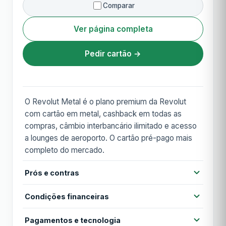
Comparar
Ver página completa
Pedir cartão →
O Revolut Metal é o plano premium da Revolut
com cartão em metal, cashback em todas as
compras, câmbio interbancário ilimitado e acesso
a lounges de aeroporto. O cartão pré-pago mais
completo do mercado.
Prós e contras
Prós
Condições financeiras
Cartão físico em metal exclusivo
Cashback em todas as compras
Pagamentos e tecnologia
Anuidade
199,56 €