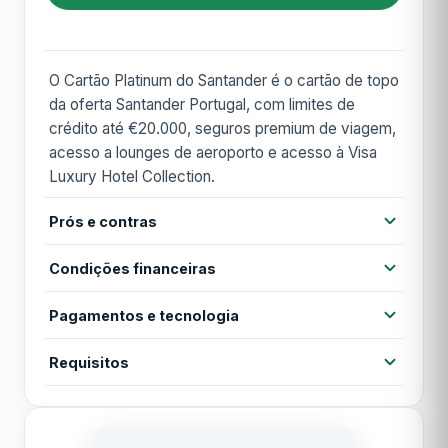
O Cartão Platinum do Santander é o cartão de topo
da oferta Santander Portugal, com limites de
crédito até €20.000, seguros premium de viagem,
acesso a lounges de aeroporto e acesso à Visa
Luxury Hotel Collection.
Prós e contras
Prós
Condições financeiras
Limite de crédito até €20.000
Seguros de viagem completos
Pagamentos e tecnologia
Anuidade
150,00 €
Acesso a lounges aeroporto
Contactless
Cartão virtual
Apple Pay
Requisitos
Anuidade 1º ano
150,00 €
Programa Santander Rewards
Visa Luxury Hotel Collection
Google Pay
MB WAY
Idade mínima 18 anos
TAN
13,80%
Rendimento mensal mínimo €2.500
Contras
Acesso a lounges