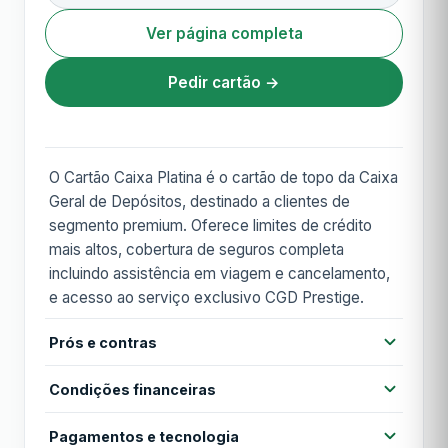
Ver página completa
Pedir cartão →
O Cartão Caixa Platina é o cartão de topo da Caixa
Geral de Depósitos, destinado a clientes de
segmento premium. Oferece limites de crédito
mais altos, cobertura de seguros completa
incluindo assistência em viagem e cancelamento,
e acesso ao serviço exclusivo CGD Prestige.
Prós e contras
Prós
Condições financeiras
Limite de crédito mais elevado
Cobertura de seguros completa
Pagamentos e tecnologia
Anuidade
90,00 €