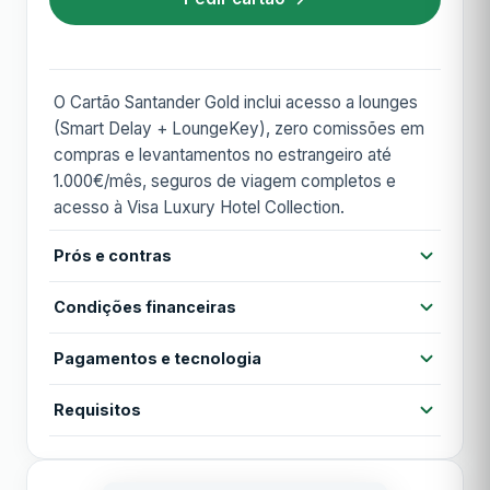
O Cartão Santander Gold inclui acesso a lounges
(Smart Delay + LoungeKey), zero comissões em
compras e levantamentos no estrangeiro até
1.000€/mês, seguros de viagem completos e
acesso à Visa Luxury Hotel Collection.
Prós e contras
Prós
Condições financeiras
Sem comissões em compras no estrangeiro
(até 1.000€/mês)
Pagamentos e tecnologia
Anuidade
72,00 €
Sem comissões em levantamentos no
estrangeiro
Contactless
Cartão virtual
Apple Pay
Requisitos
Anuidade 1º ano
Grátis
Acesso a lounges (Smart Delay + LoungeKey)
Google Pay
MB WAY
Idade mínima 18 anos
Seguros de viagem incluídos
TAN
12,30%
Rendimento mensal mínimo €1.200
Acesso a lounges