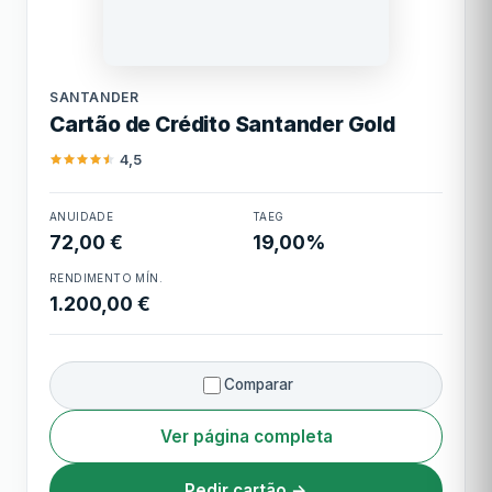
Limite mínimo
1.500,00 €
Santander
Limite máximo
30.000,00 €
SANTANDER
Cartão de Crédito Santander Gold
Cashback
1,5 milhas TAP Miles&Go por cada 1€
4,5
Cartão de Crédito
ANUIDADE
TAEG
Santander Gold
72,00 €
19,00%
RENDIMENTO MÍN.
1.200,00 €
Comparar
Ver página completa
Pedir cartão →