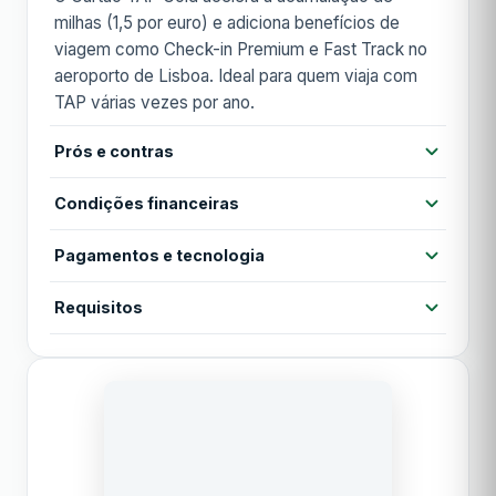
milhas (1,5 por euro) e adiciona benefícios de
viagem como Check-in Premium e Fast Track no
aeroporto de Lisboa. Ideal para quem viaja com
TAP várias vezes por ano.
Prós e contras
Prós
Condições financeiras
Taxa de acumulação 50% superior ao Classic
Fast Track no aeroporto de Lisboa
Pagamentos e tecnologia
Anuidade
83,20 €
Check-in Premium em aeroportos nacionais
Contactless
Cartão virtual
Apple Pay
Requisitos
Anuidade 1º ano
83,20 €
Limite mensal generoso (15.000 milhas)
Google Pay
MB WAY
Idade mínima 18 anos
Contras
TAN
13,60%
Membro TAP Miles&Go
Anuidade alta (83,20€)
Acesso a lounges
Rendimento mensal recomendado €1.800
TAEG
Sem acesso a lounges
17,90%
Análise de crédito aprovada
TAEG ainda elevada
Período de carência
30 dias