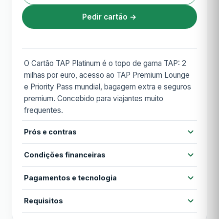
Pedir cartão →
O Cartão TAP Platinum é o topo de gama TAP: 2
milhas por euro, acesso ao TAP Premium Lounge
e Priority Pass mundial, bagagem extra e seguros
premium. Concebido para viajantes muito
frequentes.
Prós e contras
Prós
Condições financeiras
Maior taxa de acumulação (2 milhas/€)
Acesso a TAP Premium Lounge
Pagamentos e tecnologia
Anuidade
312,00 €
Priority Pass para lounges internacionais
Contactless
Cartão virtual
Apple Pay
Requisitos
Anuidade 1º ano
312,00 €
Bagagem extra em voos TAP
Seguros premium completos
Google Pay
MB WAY