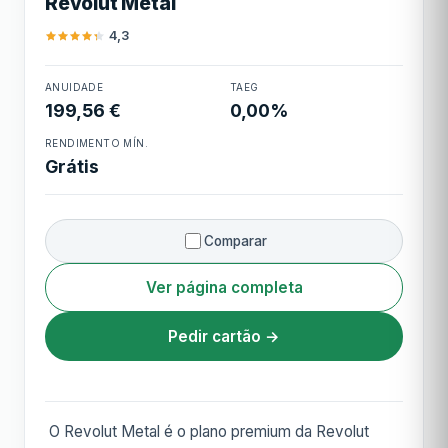
Revolut Metal
Cashback
1 milha TAP Miles&Go por cada 1€
4,3
ANUIDADE
TAEG
Revolut Metal
199,56 €
0,00%
RENDIMENTO MÍN.
Grátis
Comparar
Ver página completa
Pedir cartão →
O Revolut Metal é o plano premium da Revolut