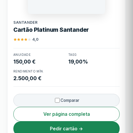
Limite mínimo
Grátis
Santander
Limite máximo
Grátis
SANTANDER
Cartão Platinum Santander
Cashback
1
4,0
Cartão Platinum
ANUIDADE
TAEG
Santander
150,00 €
19,00%
RENDIMENTO MÍN.
2.500,00 €
Comparar
Ver página completa
Pedir cartão →