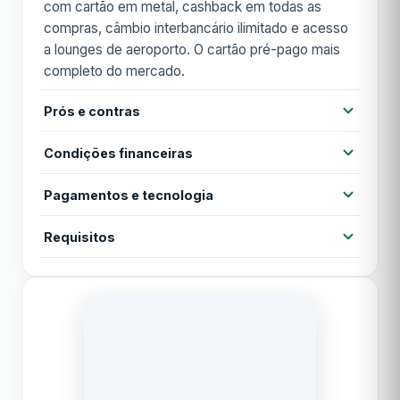
com cartão em metal, cashback em todas as
compras, câmbio interbancário ilimitado e acesso
a lounges de aeroporto. O cartão pré-pago mais
completo do mercado.
Prós e contras
Prós
Condições financeiras
Cartão físico em metal exclusivo
Cashback em todas as compras
Pagamentos e tecnologia
Anuidade
199,56 €
Câmbio interbancário ilimitado
Contactless
Cartão virtual
Apple Pay
Requisitos
Anuidade 1º ano
199,56 €
Lounges aeroporto incluídos
Seguros de viagem premium
Google Pay
MB WAY
Idade mínima 18 anos
TAN
0,00%
Documento de identificação válido
Contras
Acesso a lounges
Subscrição mensal €17,99
TAEG
Custo mensal €17,99
0,00%
Cashback internacional apenas 0,1%
Período de carência
0 dias
Preço elevado para utilizadores esporádicos