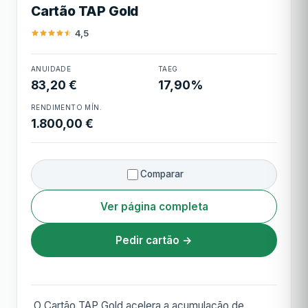
Cartão TAP Gold
Cashback
Pontos Millennium Rewards
convertíveis
4,5
ANUIDADE
TAEG
Cartão TAP Gold
83,20 €
17,90%
RENDIMENTO MÍN.
1.800,00 €
Comparar
Ver página completa
Pedir cartão →
O Cartão TAP Gold acelera a acumulação de