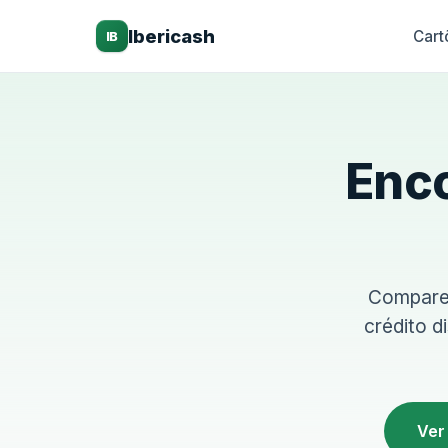
Ibericash
Cart
IB
Enco
Compare 
crédito d
Ver