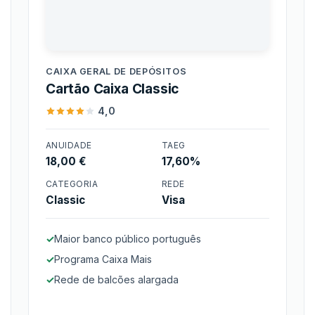
Caixa Geral de
Depósitos
CAIXA GERAL DE DEPÓSITOS
Cartão Caixa Classic
4,0
ANUIDADE
TAEG
18,00 €
17,60%
Cartão Caixa Classic
CATEGORIA
REDE
Classic
Visa
Maior banco público português
Programa Caixa Mais
Rede de balcões alargada