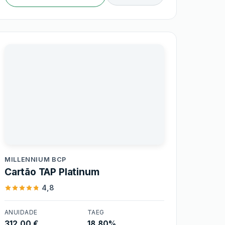
Millennium BCP
MILLENNIUM BCP
Cartão TAP Platinum
4,8
ANUIDADE
TAEG
312,00 €
18,80%