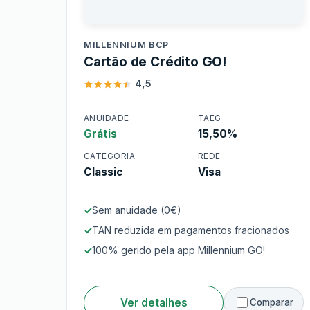
Millennium BCP
MILLENNIUM BCP
Cartão de Crédito GO!
4,5
ANUIDADE
TAEG
Grátis
15,50%
Cartão de Crédito GO!
CATEGORIA
REDE
Classic
Visa
Sem anuidade (0€)
TAN reduzida em pagamentos fracionados
100% gerido pela app Millennium GO!
Ver detalhes
Comparar