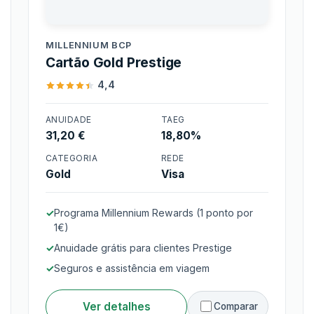
Millennium BCP
MILLENNIUM BCP
Cartão Gold Prestige
4,4
ANUIDADE
TAEG
31,20 €
18,80%
Cartão Gold Prestige
CATEGORIA
REDE
Gold
Visa
Programa Millennium Rewards (1 ponto por
1€)
Anuidade grátis para clientes Prestige
Seguros e assistência em viagem
Ver detalhes
Comparar