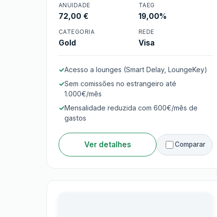
ANUIDADE
TAEG
72,00 €
19,00%
Cartão de Crédito
Santander Gold
CATEGORIA
REDE
Gold
Visa
Acesso a lounges (Smart Delay, LoungeKey)
Sem comissões no estrangeiro até
1.000€/mês
Mensalidade reduzida com 600€/mês de
gastos
Ver detalhes
Comparar