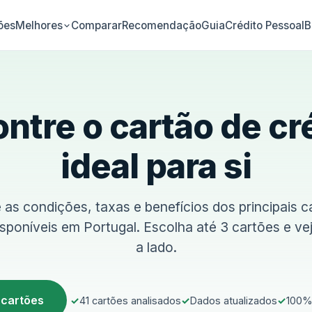
ões
Comparar
Recomendação
Guia
Crédito Pessoal
B
Melhores
ntre o cartão de cr
ideal para si
as condições, taxas e benefícios dos principais c
isponíveis em Portugal. Escolha até 3 cartões e ve
a lado.
 cartões
41 cartões analisados
Dados atualizados
100% 