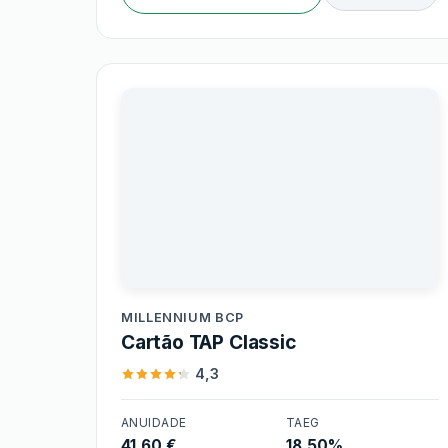
Millennium BCP
MILLENNIUM BCP
Cartão TAP Classic
4,3
ANUIDADE
TAEG
41,60 €
18,50%