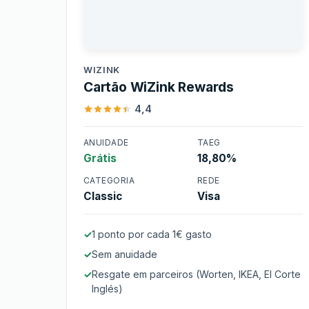
WiZink
WIZINK
Cartão WiZink Rewards
4,4
ANUIDADE
TAEG
Grátis
18,80%
Cartão WiZink Rewards
CATEGORIA
REDE
Classic
Visa
1 ponto por cada 1€ gasto
Sem anuidade
Resgate em parceiros (Worten, IKEA, El Corte
Inglés)