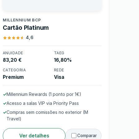
Millennium BCP
MILLENNIUM BCP
Cartão Platinum
4,6
ANUIDADE
TAEG
83,20 €
16,80%
Cartão Platinum
CATEGORIA
REDE
Premium
Visa
Millennium Rewards (1 ponto por 1€)
Acesso a salas VIP via Priority Pass
Compras sem comissões no exterior (M
Travel)
Ver detalhes
Comparar