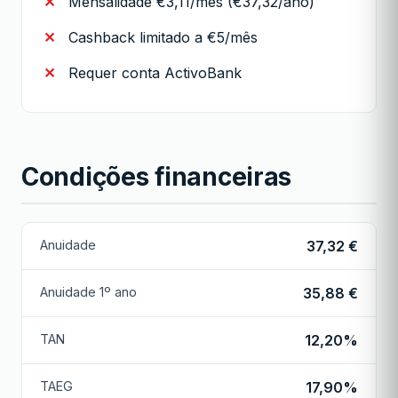
Mensalidade €3,11/mês (€37,32/ano)
Cashback limitado a €5/mês
Requer conta ActivoBank
Condições financeiras
Anuidade
37,32 €
Anuidade 1º ano
35,88 €
TAN
12,20%
TAEG
17,90%