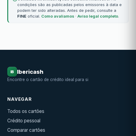
condições são as publicadas pelos emissores à data e
podem ter sido alteradas. Antes de pedir, consulte a
FINE
oficial.
Como avaliamos
·
Aviso legal completo
.
Ibericash
IB
Encontre o cartão de crédito ideal para si
NAVEGAR
Todos os cartões
Crédito pessoal
Comparar cartões