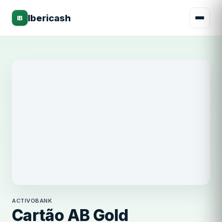
Ibericash
IB
ActivoBank
ACTIVOBANK
Cartão AB Gold