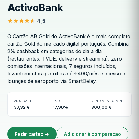
ActivoBank
4,5
O Cartão AB Gold do ActivoBank é o mais completo
cartão Gold do mercado digital português. Combina
2% cashback em categorias do dia a dia
Cartão AB Gold ActivoBank
(restaurantes, TVDE, delivery e streaming), zero
comissões internacionais, 7 seguros incluídos,
levantamentos gratuitos até €400/mês e acesso a
lounges de aeroporto via SmartDelay.
ANUIDADE
TAEG
RENDIMENTO MÍN.
37,32 €
17,90%
800,00 €
Pedir cartão →
Adicionar à comparação