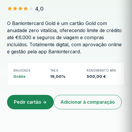
4,0
O Bankintercard Gold é um cartão Gold com
anuidade zero vitalícia, oferecendo limite de crédito
até €6.000 e seguros de viagem e compras
incluídos. Totalmente digital, com aprovação online
Bankintercard Gold
e gestão pela app Bankintercard.
ANUIDADE
TAEG
RENDIMENTO MÍN.
Grátis
19,00%
500,00 €
Pedir cartão →
Adicionar à comparação