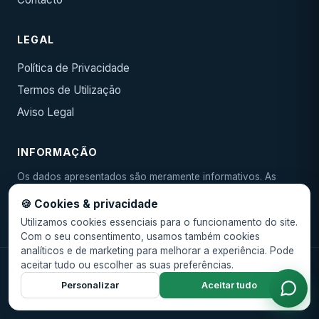
LEGAL
Política de Privacidade
Termos de Utilização
Aviso Legal
INFORMAÇÃO
Os dados apresentados são meramente informativos. As
condições reais devem ser confirmadas junto da entidade
🍪 Cookies & privacidade
emissora. As TAEG e taxas são indicativas e podem variar.
Utilizamos cookies essenciais para o funcionamento do site.
Com o seu consentimento, usamos também cookies
analíticos e de marketing para melhorar a experiência. Pode
aceitar tudo ou escolher as suas preferências.
© 2026 Ibericash. Todos os direitos reservados.
Personalizar
Aceitar tudo
🍪 Gerir cookies