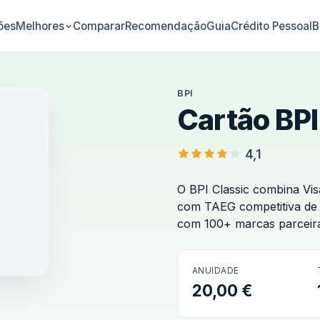
ões
Comparar
Recomendação
Guia
Crédito Pessoal
B
Melhores
BPI
Cartão BPI
4,1
O BPI Classic combina Vis
com TAEG competitiva de
com 100+ marcas parceir
ANUIDADE
BPI
20,00 €