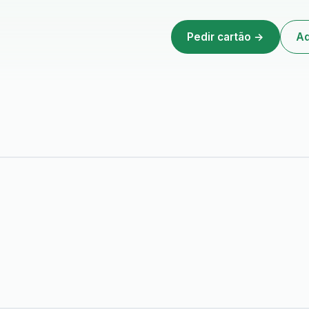
Pedir cartão →
Ad