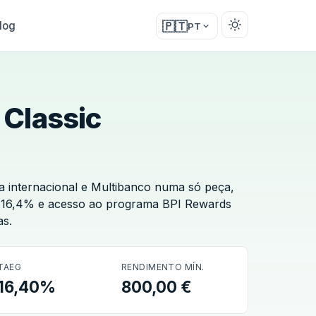
log
🇵🇹
PT
 Classic
a internacional e Multibanco numa só peça,
 16,4% e acesso ao programa BPI Rewards
as.
TAEG
RENDIMENTO MÍN.
16,40%
800,00 €