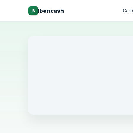
Ibericash
Cart
IB