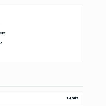
o
gem
o
Grátis