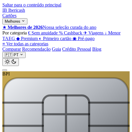
Saltar para o conteúdo principal
IB
Ibericash
Cartões
Melhores
★
Melhores de 2026
Nossa seleção curada do ano
Por categoria
€
Sem anuidade
%
Cashback
✈
Viagens
↓
Menor
TAEG
◆
Premium
◐
Primeiro cartão
◉
Pré-pago
≡
Ver todas as categorias
Comparar
Recomendação
Guia
Crédito Pessoal
Blog
🇵🇹
PT
BPI