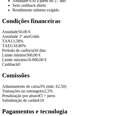
Anuidade €50 a partir do 2.º ano
Sem cashback direto
Rendimento mínimo exigido
Condições financeiras
Anuidade
50,00 €
Anuidade 1º ano
Grátis
TAN
13,58%
TAEG
18,80%
Período de carência
50 dias
Limite mínimo
500,00 €
Limite máximo
10.000,00 €
Cashback
0
Comissões
Adiantamento de caixa
3% (min. €2,50)
Transações no estrangeiro
2,5%
Penalização por atraso
€5 + juros
Substituição de cartão
€10
Pagamentos e tecnologia