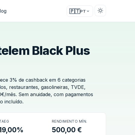
log
🇵🇹
PT
elem Black Plus
rece 3% de cashback em 6 categorias
os, restaurantes, gasolineiras, TVDE,
é 10€/mês. Sem anuidade, com pagamentos
o incluído.
TAEG
RENDIMENTO MÍN.
19,00%
500,00 €