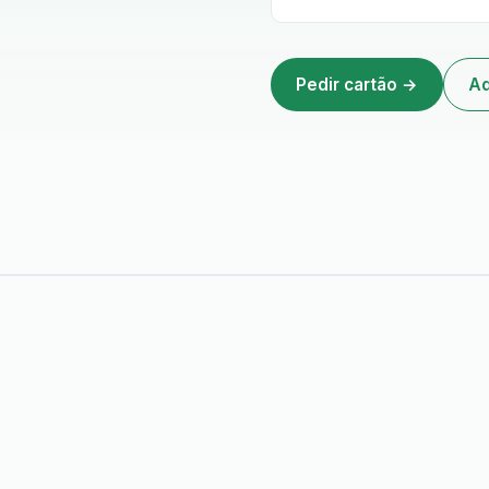
Pedir cartão →
Ad