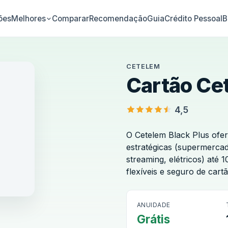
ões
Comparar
Recomendação
Guia
Crédito Pessoal
B
Melhores
CETELEM
Cartão Cet
4,5
O Cetelem Black Plus ofe
estratégicas (supermercad
streaming, elétricos) at
flexíveis e seguro de cartã
Cetelem
ANUIDADE
Grátis