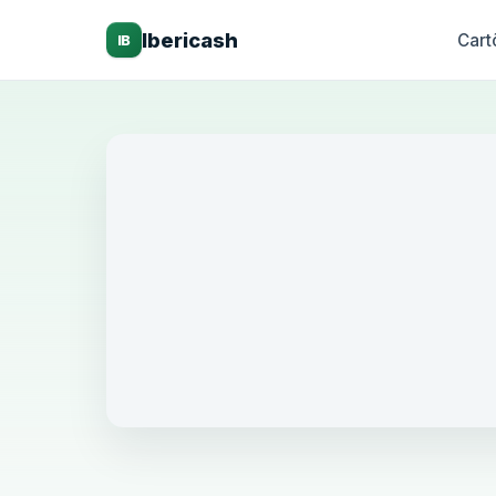
Ibericash
Cart
IB