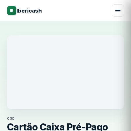
Ibericash
IB
CGD
CGD
Cartão Caixa Pré-Pago