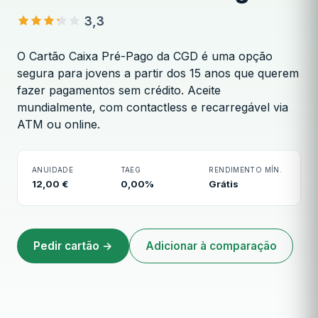
3,3
O Cartão Caixa Pré-Pago da CGD é uma opção
segura para jovens a partir dos 15 anos que querem
fazer pagamentos sem crédito. Aceite
mundialmente, com contactless e recarregável via
Cartão Caixa Pré-Pago
ATM ou online.
ANUIDADE
TAEG
RENDIMENTO MÍN.
12,00 €
0,00%
Grátis
Pedir cartão →
Adicionar à comparação