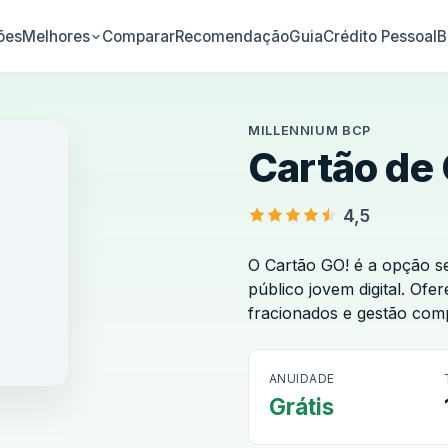
ões
Comparar
Recomendação
Guia
Crédito Pessoal
B
Melhores
MILLENNIUM BCP
Cartão de 
4,5
O Cartão GO! é a opção se
público jovem digital. O
fracionados e gestão comp
ANUIDADE
nium BCP
Grátis