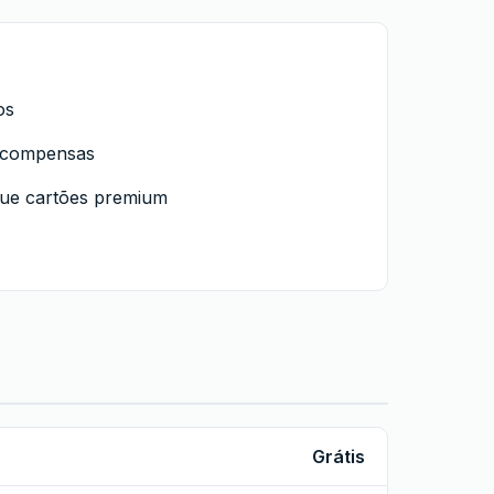
os
ecompensas
 que cartões premium
Grátis