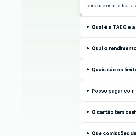
podem existir outras c
Qual é a TAEG e 
Qual o rendimento
Quais são os limit
Posso pagar com 
O cartão tem cas
Que comissões de