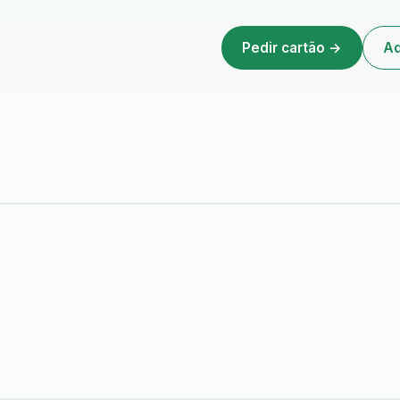
Pedir cartão →
Ad