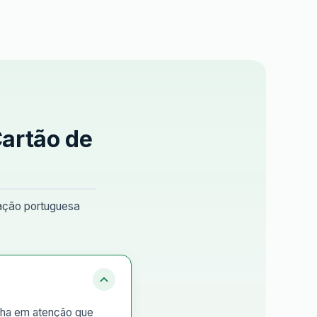
Cartão de
lação portuguesa
enha em atenção que