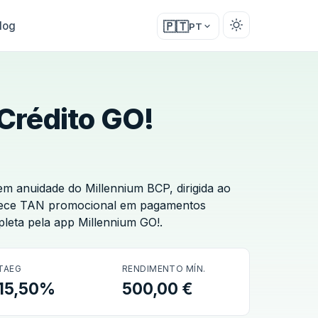
log
🇵🇹
PT
Crédito GO!
m anuidade do Millennium BCP, dirigida ao
ferece TAN promocional em pagamentos
leta pela app Millennium GO!.
TAEG
RENDIMENTO MÍN.
15,50%
500,00 €