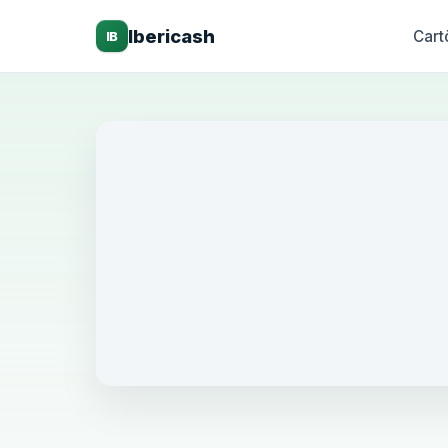
Ibericash
Cart
IB
Millen