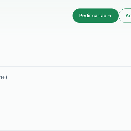
Pedir cartão →
Ad
 1€)