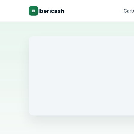
Ibericash
Cart
IB
Millen