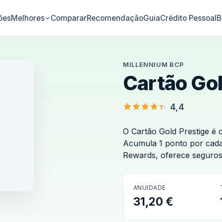
ões
Comparar
Recomendação
Guia
Crédito Pessoal
B
Melhores
MILLENNIUM BCP
Cartão Gol
4,4
O Cartão Gold Prestige é
Acumula 1 ponto por cada
Rewards, oferece seguros d
ANUIDADE
nium BCP
31,20 €