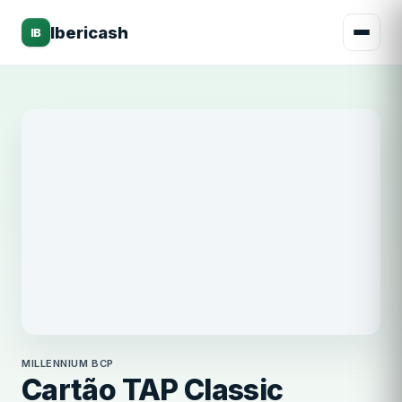
Ibericash
IB
Millennium BCP
MILLENNIUM BCP
Cartão TAP Classic