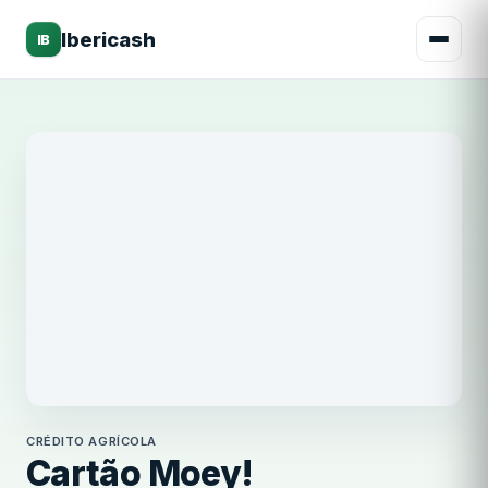
Ibericash
IB
Crédito Agrícola
CRÉDITO AGRÍCOLA
Cartão Moey!