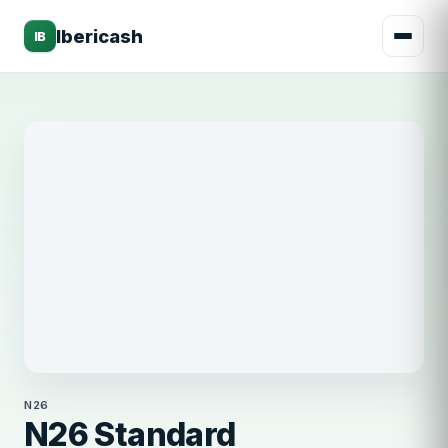
Ibericash
IB
N26
N26
N26 Standard