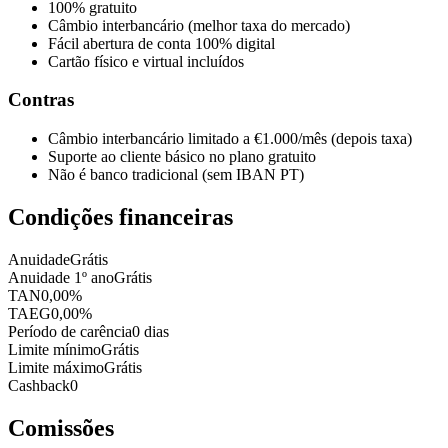
100% gratuito
Câmbio interbancário (melhor taxa do mercado)
Fácil abertura de conta 100% digital
Cartão físico e virtual incluídos
Contras
Câmbio interbancário limitado a €1.000/mês (depois taxa)
Suporte ao cliente básico no plano gratuito
Não é banco tradicional (sem IBAN PT)
Condições financeiras
Anuidade
Grátis
Anuidade 1º ano
Grátis
TAN
0,00%
TAEG
0,00%
Período de carência
0 dias
Limite mínimo
Grátis
Limite máximo
Grátis
Cashback
0
Comissões