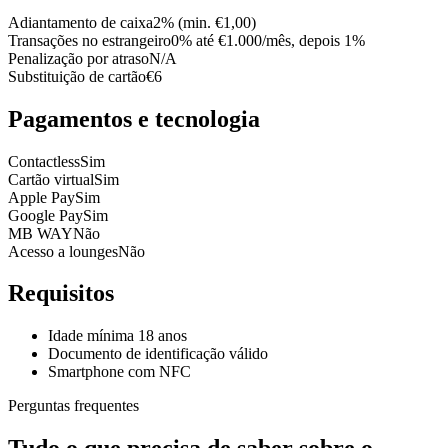
Adiantamento de caixa
2% (min. €1,00)
Transações no estrangeiro
0% até €1.000/mês, depois 1%
Penalização por atraso
N/A
Substituição de cartão
€6
Pagamentos e tecnologia
Contactless
Sim
Cartão virtual
Sim
Apple Pay
Sim
Google Pay
Sim
MB WAY
Não
Acesso a lounges
Não
Requisitos
Idade mínima 18 anos
Documento de identificação válido
Smartphone com NFC
Perguntas frequentes