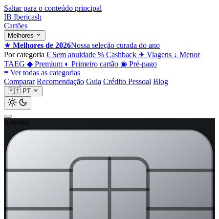
Saltar para o conteúdo principal
IB
Ibericash
Cartões
Melhores
★
Melhores de 2026
Nossa seleção curada do ano
Por categoria
€
Sem anuidade
%
Cashback
✈
Viagens
↓
Menor
TAEG
◆
Premium
◐
Primeiro cartão
◉
Pré-pago
≡
Ver todas as categorias
Comparar
Recomendação
Guia
Crédito Pessoal
Blog
🇵🇹
PT
Revolut