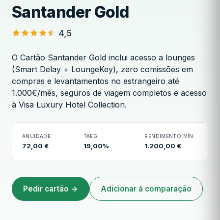
Santander Gold
4,5
O Cartão Santander Gold inclui acesso a lounges
(Smart Delay + LoungeKey), zero comissões em
Cartão de Crédito Santander
compras e levantamentos no estrangeiro até
Gold
1.000€/mês, seguros de viagem completos e acesso
à Visa Luxury Hotel Collection.
ANUIDADE
TAEG
RENDIMENTO MÍN.
72,00 €
19,00%
1.200,00 €
Pedir cartão →
Adicionar à comparação