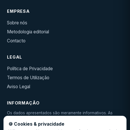
EMPRESA
Sobre nós
Metodologia editorial
Contacto
LEGAL
Política de Privacidade
Termos de Utilização
Aviso Legal
INFORMAÇÃO
Os dados apresentados são meramente informativos. As
condições reais devem ser confirmadas junto da entidade
🍪 Cookies & privacidade
emissora. As TAEG e taxas são indicativas e podem variar.