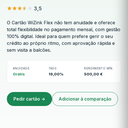
3,5
O Cartão WiZink Flex não tem anuidade e oferece
total flexibilidade no pagamento mensal, com gestão
100% digital. Ideal para quem prefere gerir o seu
crédito ao próprio ritmo, com aprovação rápida e
Cartão WiZink Flex
sem visita a balcões.
ANUIDADE
TAEG
RENDIMENTO MÍN.
Grátis
19,00%
500,00 €
Pedir cartão →
Adicionar à comparação