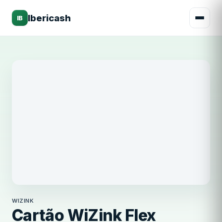
Ibericash
IB
WiZink
WIZINK
Cartão WiZink Flex