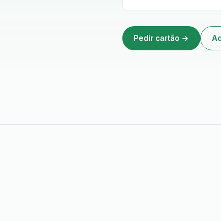
Pedir cartão →
Ad