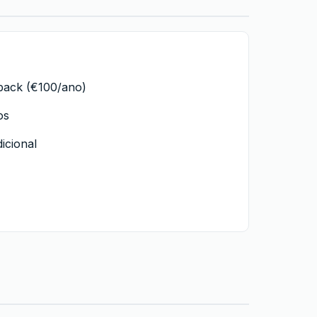
hback (€100/ano)
os
icional