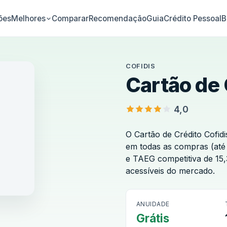
ões
Comparar
Recomendação
Guia
Crédito Pessoal
B
Melhores
COFIDIS
Cartão de 
4,0
O Cartão de Crédito Cofid
em todas as compras (até 
e TAEG competitiva de 15
acessíveis do mercado.
Cofidis
ANUIDADE
Grátis