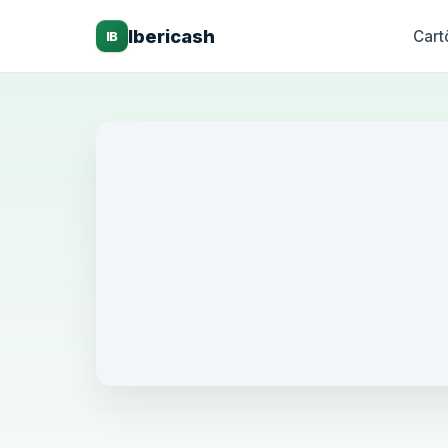
Ibericash
Cart
IB