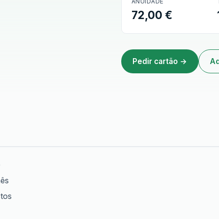
ANUIDADE
72,00 €
Pedir cartão →
Ad
)
mês
tos