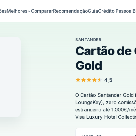
ões
Comparar
Recomendação
Guia
Crédito Pessoal
B
Melhores
SANTANDER
Cartão de 
Gold
4,5
O Cartão Santander Gold i
LoungeKey), zero comiss
estrangeiro até 1.000€/m
Visa Luxury Hotel Collecti
antander