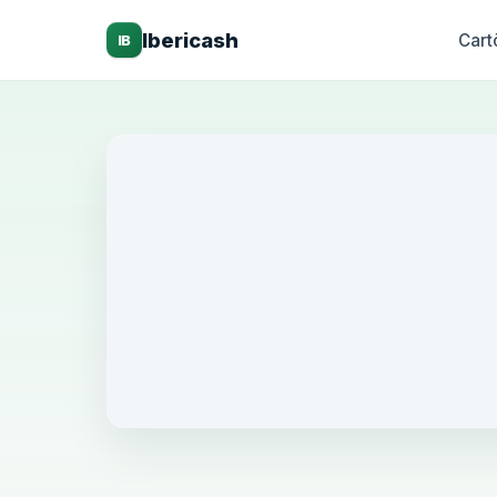
Ibericash
Cart
IB
S