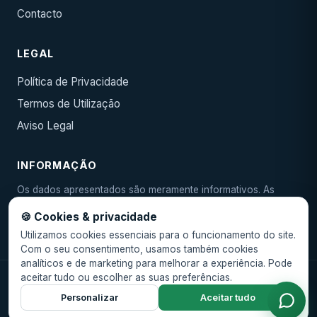
Contacto
LEGAL
Política de Privacidade
Termos de Utilização
Aviso Legal
INFORMAÇÃO
Os dados apresentados são meramente informativos. As
condições reais devem ser confirmadas junto da entidade
🍪 Cookies & privacidade
emissora. As TAEG e taxas são indicativas e podem variar.
Utilizamos cookies essenciais para o funcionamento do site.
Com o seu consentimento, usamos também cookies
analíticos e de marketing para melhorar a experiência. Pode
aceitar tudo ou escolher as suas preferências.
© 2026 Ibericash. Todos os direitos reservados.
Personalizar
Aceitar tudo
🍪 Gerir cookies