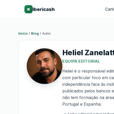
Ibericash
Cart
IB
Início
/
Blog
/
Autor
Heliel Zanelat
EQUIPA EDITORIAL
Heliel é o responsável edi
com particular foco em car
independência face às inst
publicados pelos bancos 
não tem formação na área.
Portugal e Espanha.