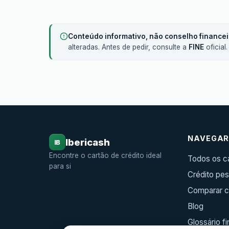
Conteúdo informativo, não conselho financei
alteradas. Antes de pedir, consulte a
FINE
oficial
NAVEGA
Ibericash
IB
Encontre o cartão de crédito ideal
Todos os c
para si
Crédito pes
Comparar c
Blog
Glossário f