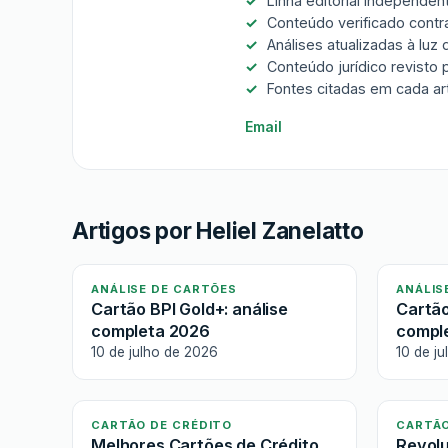
Linha editorial independe
Conteúdo verificado contra
Análises atualizadas à luz
Conteúdo jurídico revisto
Fontes citadas em cada ar
Email
Artigos por Heliel Zanelatto
ANÁLISE DE CARTÕES
ANÁLIS
Cartão BPI Gold+: análise
Cartão
completa 2026
compl
10 de julho de 2026
10 de j
CARTÃO DE CRÉDITO
CARTÃO
Melhores Cartões de Crédito
Revolu