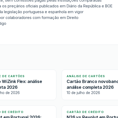
nte, sem comissões pagas pelas instituições comparadas
 os preçários oficiais publicados em Diário da República e BOE
 da legislação portuguesa e espanhola em vigor
 por colaboradores com formação em Direito
tigo
E DE CARTÕES
ANÁLISE DE CARTÕES
 WiZink Flex: análise
Cartão Branco novobanc
eta 2026
análise completa 2026
ulho de 2026
10 de julho de 2026
 DE CRÉDITO
CARTÃO DE CRÉDITO
t em Portugal 2026:
N26 vs Revolut em Portu