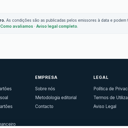
ro.
As condições são as publicadas pelos emissores à data e podem t
.
Como avaliamos
·
Aviso legal completo
.
R
EMPRESA
LEGAL
artões
Sobre nós
Política de Priva
soal
Metodologia editorial
Termos de Utiliz
artões
Contacto
Aviso Legal
inanceiro