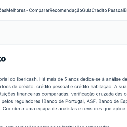
ões
Comparar
Recomendação
Guia
Crédito Pessoal
B
Melhores
to
torial do Ibericash. Há mais de 5 anos dedica-se à análise 
tões de crédito, crédito pessoal e crédito habitação. A sua
ituições financeiras comparadas, verificação cruzada das c
e pelos reguladores (Banco de Portugal, ASF, Banco de E
 Coordena uma equipa de analistas e revisores que aplic