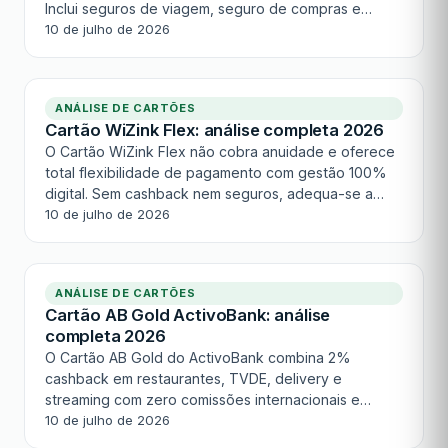
Inclui seguros de viagem, seguro de compras e
desconto Hertz 25%. Recomendado para quem viaja
10 de julho de 2026
com frequência e quer coberturas básicas sem custo
inicial.
ANÁLISE DE CARTÕES
Cartão WiZink Flex: análise completa 2026
O Cartão WiZink Flex não cobra anuidade e oferece
total flexibilidade de pagamento com gestão 100%
digital. Sem cashback nem seguros, adequa-se a
quem procura um cartão simples com aprovação
10 de julho de 2026
rápida online. Competente no básico, limitado nos
extras.
ANÁLISE DE CARTÕES
Cartão AB Gold ActivoBank: análise
completa 2026
O Cartão AB Gold do ActivoBank combina 2%
cashback em restaurantes, TVDE, delivery e
streaming com zero comissões internacionais e
acesso a lounges de aeroporto. Com 7 seguros
10 de julho de 2026
incluídos e mensalidade de €3,11/mês, é um dos