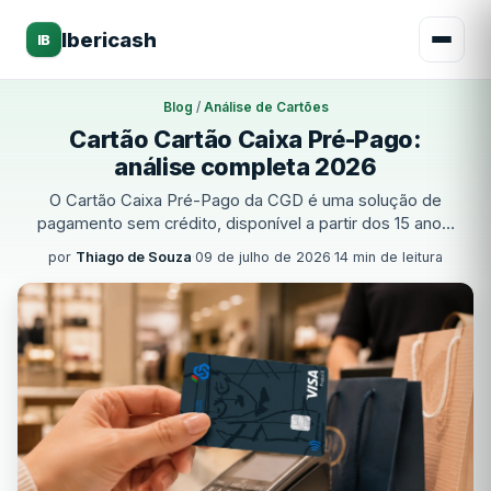
Ibericash
IB
Blog
/
Análise de Cartões
Cartão Cartão Caixa Pré-Pago:
análise completa 2026
O Cartão Caixa Pré-Pago da CGD é uma solução de
pagamento sem crédito, disponível a partir dos 15 anos.
Aceite globalmente na rede Visa, com contactless e MB
por
Thiago de Souza
·
09 de julho de 2026
·
14 min de leitura
Way. Anuidade de €12; sem cashback. Ideal para jovens
e quem valoriza a segurança da CGD.