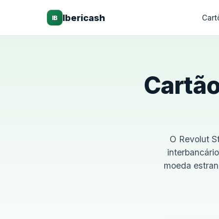
Ibericash
Cart
IB
Cartão
O Revolut S
interbancári
moeda estran