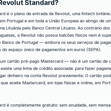
 Revolut Standard?
rd é o plano de entrada da Revolut, uma fintech britâni
em Portugal e em toda a União Europeia ao abrigo de um
 na Lituânia pelo Banco Central Lituano. Ao contrário do
tugueses, a Revolut não possui balcões físicos nem é sup
o Banco de Portugal — embora os seus serviços de pag
ras do espaço único de pagamentos em euros (SEPA).
i um cartão pré-pago Mastercard — não é um cartão de cr
o existe uma linha de crédito associada: para fazer pagam
gar dinheiro na conta Revolut previamente. O cartão pode
 que aceite Mastercard, em lojas físicas e online, em Por
ard é completamente gratuito: sem anuidade, sem mensa