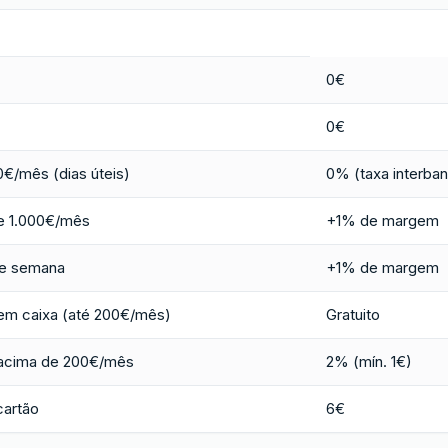
0€
0€
0€/mês (dias úteis)
0% (taxa interban
e 1.000€/mês
+1% de margem
de semana
+1% de margem
em caixa (até 200€/mês)
Gratuito
acima de 200€/mês
2% (mín. 1€)
cartão
6€