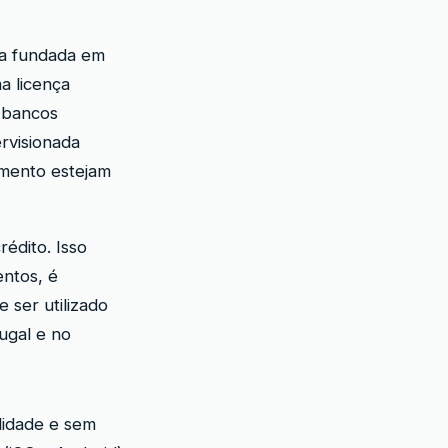
ca fundada em
a licença
s bancos
ervisionada
amento estejam
édito. Isso
entos, é
 ser utilizado
tugal e no
lidade e sem