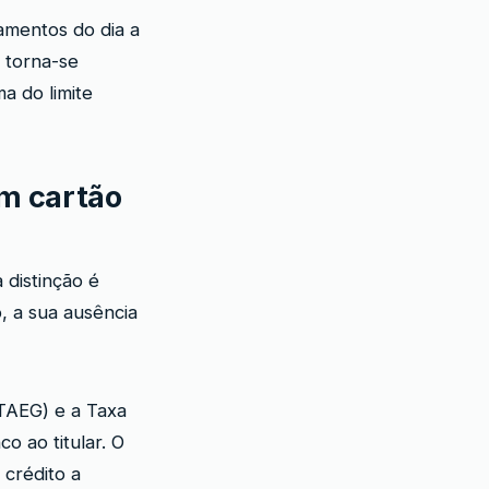
amentos do dia a
s torna-se
a do limite
m cartão
 distinção é
, a sua ausência
(TAEG) e a Taxa
 ao titular. O
 crédito a