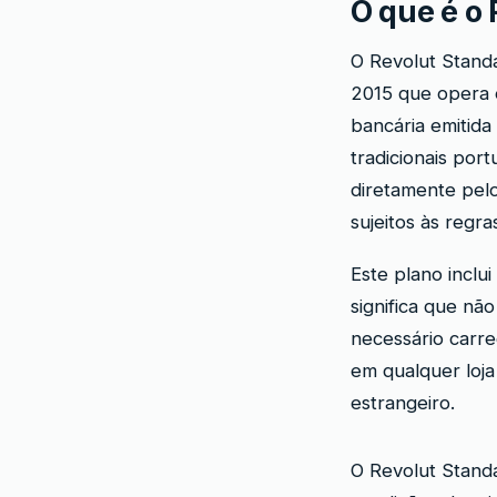
O que é o
O Revolut Standa
2015 que opera 
bancária emitida
tradicionais por
diretamente pel
sujeitos às reg
Este plano inclu
significa que nã
necessário carre
em qualquer loja
estrangeiro.
O Revolut Stand