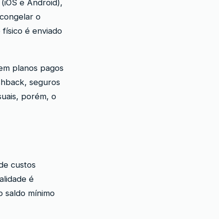
 (iOS e Android),
scongelar o
físico é enviado
tem planos pagos
shback, seguros
suais, porém, o
de custos
alidade é
o saldo mínimo