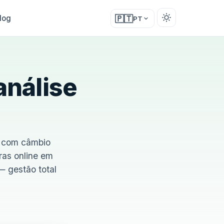
log
🇵🇹
PT
análise
, com câmbio
ras online em
 gestão total