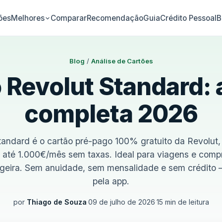
ões
Comparar
Recomendação
Guia
Crédito Pessoal
B
Melhores
Blog
/
Análise de Cartões
 Revolut Standard: 
completa 2026
tandard é o cartão pré-pago 100% gratuito da Revolut
o até 1.000€/mês sem taxas. Ideal para viagens e comp
geira. Sem anuidade, sem mensalidade e sem crédito —
pela app.
por
Thiago de Souza
·
09 de julho de 2026
·
15 min de leitura