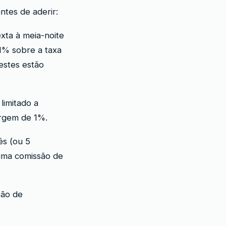
ntes de aderir:
xta à meia-noite
1% sobre a taxa
estes estão
limitado a
argem de 1%.
ês (ou 5
 uma comissão de
tão de